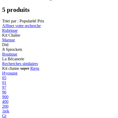
5 produits
Trier par :
Popularité
Prix
Affiner votre recherche
Rubrique
Kit Chaîne
Marque
Did
Jt Sprockets
Boutique
La Bécanerie
Recherches similaires
Kit chaine
super
Rieju
Hyosung
05
01
97
96
900
400
200
1tek
Gt