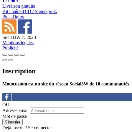
177,90 €
Livraison gratuite
Kit chaîne DID / Supersprox.
Plus d'infos
Social3W © 2023
Mentions légales
Publicité
Inscription
Motocustom est un site du réseau Social3W de 10 communautés
OU
Adresse email
Mot de passe
Déjà inscrit ?
Se connecter