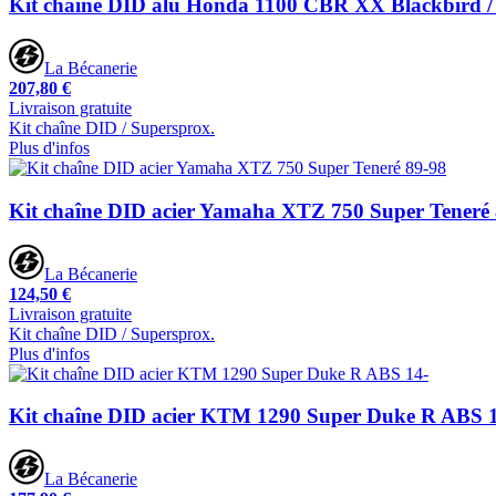
Kit chaîne DID alu Honda 1100 CBR XX Blackbird /
La Bécanerie
207,80 €
Livraison gratuite
Kit chaîne DID / Supersprox.
Plus d'infos
Kit chaîne DID acier Yamaha XTZ 750 Super Teneré
La Bécanerie
124,50 €
Livraison gratuite
Kit chaîne DID / Supersprox.
Plus d'infos
Kit chaîne DID acier KTM 1290 Super Duke R ABS 
La Bécanerie