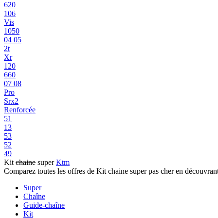
620
106
Vis
1050
04 05
2t
Xr
120
660
07 08
Pro
Srx2
Renforcée
51
13
53
52
49
Kit
chaine
super
Ktm
Comparez toutes les offres de Kit chaine super pas cher en découvran
Super
Chaîne
Guide-chaîne
Kit