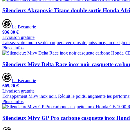
Silencieux Akrapovic Titane double sortie Honda Afr
La Bécanerie
936,80 €
Livraison gratuite
Laissez votre moto se démarquer avec plus de puissance, un design un
Plus d'infos
Silencieux Mivv Delta Race inox noir casquette car
La Bécanerie
605,20 €
Livraison gratuite
Échappement Mivv inox noir. Réduit le poids, augmente les performanc
Plus d'infos
Silencieux Mivv GP Pro carbone casquette inox Hon