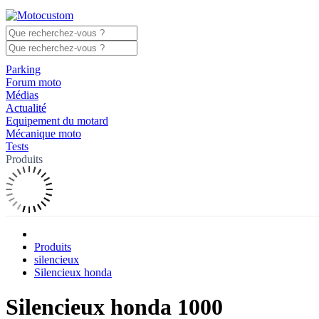
Parking
Forum moto
Médias
Actualité
Equipement du motard
Mécanique moto
Tests
Produits
Produits
silencieux
Silencieux honda
Silencieux honda 1000