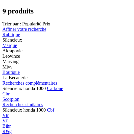
9 produits
Trier par :
Popularité
Prix
Affiner votre recherche
Rubrique
Silencieux
Marque
Akrapovic
Leovince
Marving
Mivv
Boutique
La Bécanerie
Recherches complémentaires
Silencieux honda 1000
Carbone
Cbr
Scorpion
Recherches similaires
Silencieux
honda 1000
Cbf
Vtr
Vf
Bihr
R&g