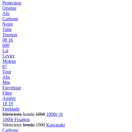
Protection
Origine
Alu
Carbone
Noire
Tube
Tension
08 16
600
Lsl
Levier
Moteur
87
Tour
Abs
Mm
Electrique
Filtre
Arrière
18 19
Fireblade
Silencieux
honda
1000
1000r cb
1000r Fixation
Silencieux
honda
1000
Kawasaki
Carbone