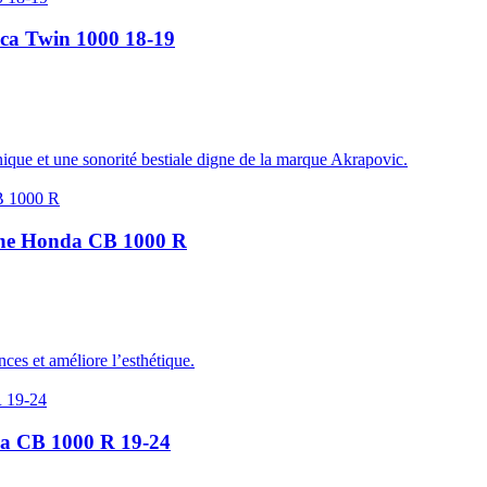
ica Twin 1000 18-19
ique et une sonorité bestiale digne de la marque Akrapovic.
bone Honda CB 1000 R
es et améliore l’esthétique.
da CB 1000 R 19-24