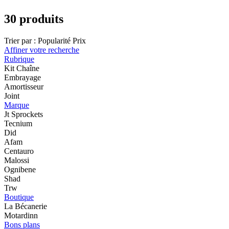
30 produits
Trier par :
Popularité
Prix
Affiner votre recherche
Rubrique
Kit Chaîne
Embrayage
Amortisseur
Joint
Marque
Jt Sprockets
Tecnium
Did
Afam
Centauro
Malossi
Ognibene
Shad
Trw
Boutique
La Bécanerie
Motardinn
Bons plans