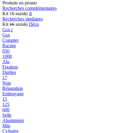
Produits en promo
Recherches complémentaires
Kit 16 suzuki
Jt
Recherches similaires
Kit
16
suzuki
Déco
Gsx r
Gsx
Complet
Racing
650
1000
Alu
Fixation
Durites
17
Noir
Réparation
Embrayage
15
125
600
Selle
Aluminium
Mm
Cylindre