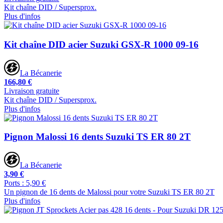
Kit chaîne DID / Supersprox.
Plus d'infos
Kit chaîne DID acier Suzuki GSX-R 1000 09-16
La Bécanerie
166,80 €
Livraison gratuite
Kit chaîne DID / Supersprox.
Plus d'infos
Pignon Malossi 16 dents Suzuki TS ER 80 2T
La Bécanerie
3,90 €
Ports : 5,90 €
Un pignon de 16 dents de Malossi pour votre Suzuki TS ER 80 2T
Plus d'infos