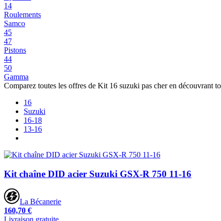
14
Roulements
Samco
45
47
Pistons
44
50
Gamma
Comparez toutes les offres de Kit 16 suzuki pas cher en découvrant t
16
Suzuki
16-18
13-16
Kit chaîne DID acier Suzuki GSX-R 750 11-16
La Bécanerie
160,70 €
Livraison gratuite