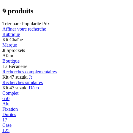
9 produits
Trier par :
Popularité
Prix
Affiner votre recherche
Rubrique
Kit Chaîne
Marque
Jt Sprockets
Afam
Boutique
La Bécanerie
Recherches complémentaires
Kit 47 suzuki
Jt
Recherches similaires
Kit
47
suzuki
Déco
Complet
650
Alu
Fixation
Durites
17
Case
125