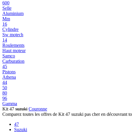
600
Selle
Aluminium
Mm
16
Cylindre
Sw motech
14
Roulements
Haut moteur
Samco
Carburation
45
Pistons
Athena
44
50
80
96
Gamma
Kit 47
suzuki
Couronne
Comparez toutes les offres de Kit 47 suzuki pas cher en découvrant t
47
Suzuki