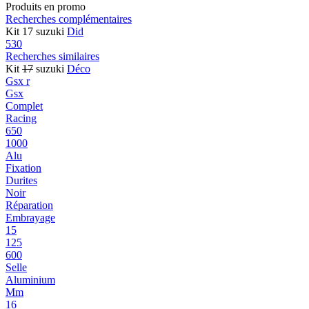
Produits en promo
Recherches complémentaires
Kit 17 suzuki
Did
530
Recherches similaires
Kit
17
suzuki
Déco
Gsx r
Gsx
Complet
Racing
650
1000
Alu
Fixation
Durites
Noir
Réparation
Embrayage
15
125
600
Selle
Aluminium
Mm
16