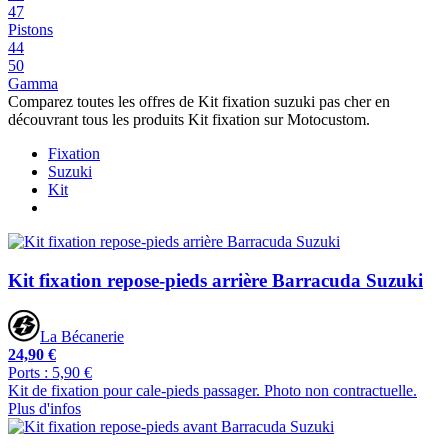
47
Pistons
44
50
Gamma
Comparez toutes les offres de Kit fixation suzuki pas cher en
découvrant tous les produits Kit fixation sur Motocustom.
Fixation
Suzuki
Kit
Kit fixation repose-pieds arrière Barracuda Suzuki
La Bécanerie
24,90 €
Ports : 5,90 €
Kit de fixation pour cale-pieds passager. Photo non contractuelle.
Plus d'infos