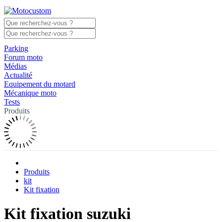
Parking
Forum moto
Médias
Actualité
Equipement du motard
Mécanique moto
Tests
Produits
Produits
kit
Kit fixation
Kit fixation suzuki