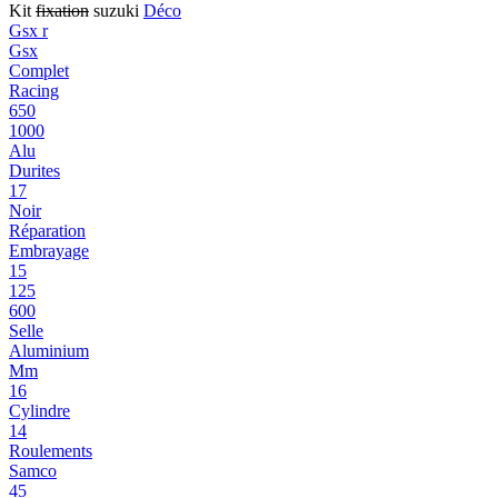
Kit
fixation
suzuki
Déco
Gsx r
Gsx
Complet
Racing
650
1000
Alu
Durites
17
Noir
Réparation
Embrayage
15
125
600
Selle
Aluminium
Mm
16
Cylindre
14
Roulements
Samco
45