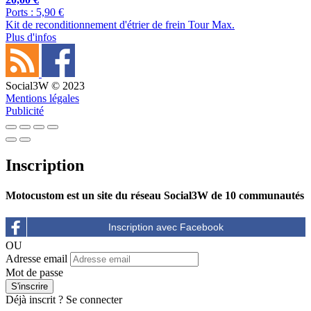
Ports : 5,90 €
Kit de reconditionnement d'étrier de frein Tour Max.
Plus d'infos
Social3W © 2023
Mentions légales
Publicité
Inscription
Motocustom est un site du réseau Social3W de 10 communautés
OU
Adresse email
Mot de passe
Déjà inscrit ?
Se connecter