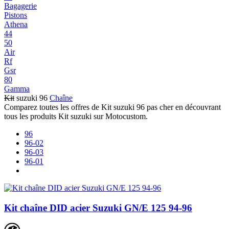
Bagagerie
Pistons
Athena
44
50
Air
Rf
Gsr
80
Gamma
Kit
suzuki 96
Chaîne
Comparez toutes les offres de Kit suzuki 96 pas cher en découvrant
tous les produits Kit suzuki sur Motocustom.
96
96-02
96-03
96-01
Kit chaîne DID acier Suzuki GN/E 125 94-96