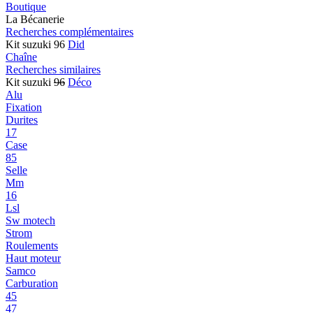
Boutique
La Bécanerie
Recherches complémentaires
Kit suzuki 96
Did
Chaîne
Recherches similaires
Kit suzuki
96
Déco
Alu
Fixation
Durites
17
Case
85
Selle
Mm
16
Lsl
Sw motech
Strom
Roulements
Haut moteur
Samco
Carburation
45
47