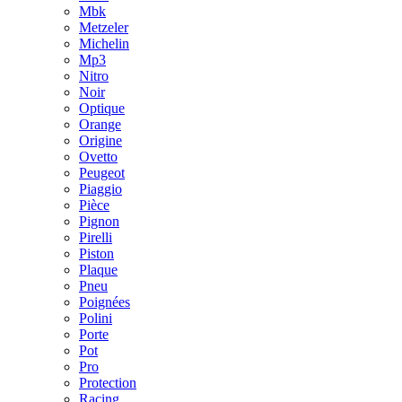
Mbk
Metzeler
Michelin
Mp3
Nitro
Noir
Optique
Orange
Origine
Ovetto
Peugeot
Piaggio
Pièce
Pignon
Pirelli
Piston
Plaque
Pneu
Poignées
Polini
Porte
Pot
Pro
Protection
Racing