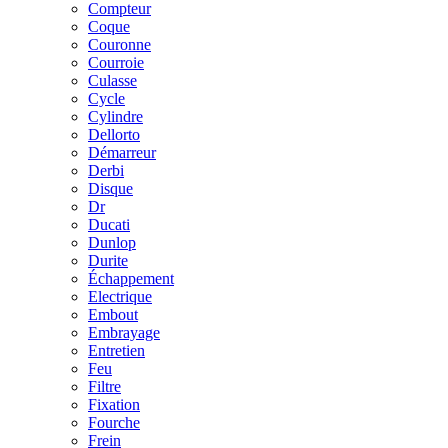
Compteur
Coque
Couronne
Courroie
Culasse
Cycle
Cylindre
Dellorto
Démarreur
Derbi
Disque
Dr
Ducati
Dunlop
Durite
Échappement
Electrique
Embout
Embrayage
Entretien
Feu
Filtre
Fixation
Fourche
Frein