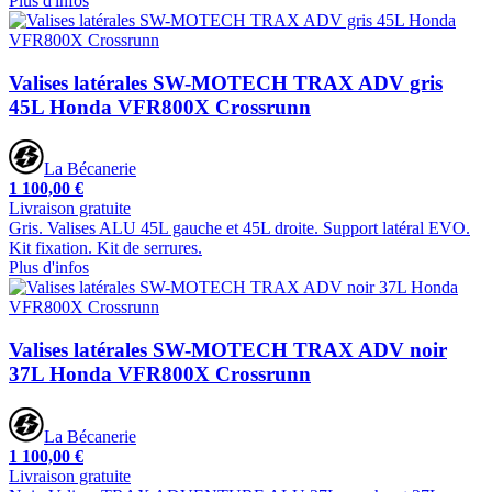
Plus d'infos
Valises latérales SW-MOTECH TRAX ADV gris
45L Honda VFR800X Crossrunn
La Bécanerie
1 100,00 €
Livraison gratuite
Gris. Valises ALU 45L gauche et 45L droite. Support latéral EVO.
Kit fixation. Kit de serrures.
Plus d'infos
Valises latérales SW-MOTECH TRAX ADV noir
37L Honda VFR800X Crossrunn
La Bécanerie
1 100,00 €
Livraison gratuite