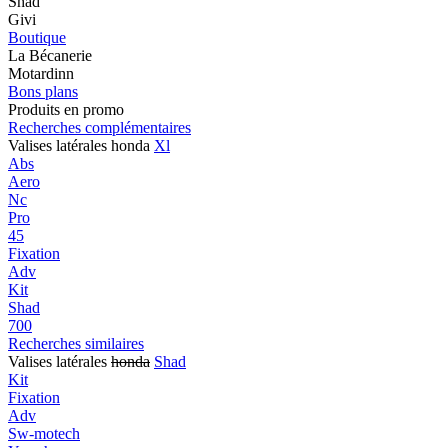
Shad
Givi
Boutique
La Bécanerie
Motardinn
Bons plans
Produits en promo
Recherches complémentaires
Valises latérales honda
Xl
Abs
Aero
Nc
Pro
45
Fixation
Adv
Kit
Shad
700
Recherches similaires
Valises latérales
honda
Shad
Kit
Fixation
Adv
Sw-motech