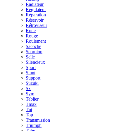
Radiateur
Regulateur
Réparation
Réservoir
Rétroviseur
Roue
Rouge
Roulement
Sacoche
Scorpion
Selle
Silencieux
Sport
Stunt
Support
Suzuki
Sx
Sym
Tablier
Tmax
Tnt
Top
Transmission
Triumph
Tube