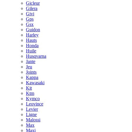
Gicleur
Gilera
Givi
Gps
Gsx
Guidon
Harley
Hauts
Honda
Huile
Husqvarna
Jante
Jeu
Joints
Kappa
Kawasaki
Kit
Ktm
Kymco
Leovince
Levier
Ligne
Malossi
Max
Maxi