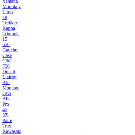
Yamaha
Monokey
Litres
Dl
Trekker
Kappa
Triumph
15
650
Gauche
Case
Côté
750
Ducati
Liaison
Alu
Montage
Givi
Abs
Pro
45
37l
Paire
Trax
Kawasaki