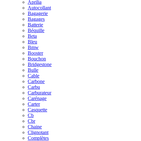
Aprilia
Autocollant
Bagagerie
Bagages
Batterie
Béquille
Beta
Bleu
Bmw
Booster
Bouchon
Bridgestone
Bulle
Cable
Carbone
Carbu
Carburateur
Carénage
Carter
Casquette
Cb
Cbr
Chaine
Clignotant
Complètes