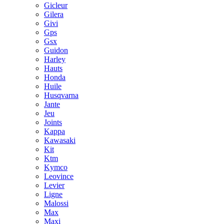
Gicleur
Gilera
Givi
Gps
Gsx
Guidon
Harley
Hauts
Honda
Huile
Husqvarna
Jante
Jeu
Joints
Kappa
Kawasaki
Kit
Ktm
Kymco
Leovince
Levier
Ligne
Malossi
Max
Maxi