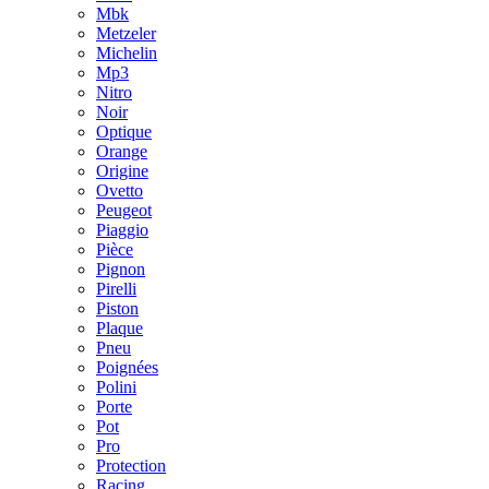
Mbk
Metzeler
Michelin
Mp3
Nitro
Noir
Optique
Orange
Origine
Ovetto
Peugeot
Piaggio
Pièce
Pignon
Pirelli
Piston
Plaque
Pneu
Poignées
Polini
Porte
Pot
Pro
Protection
Racing