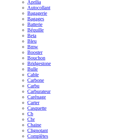
Aprilia
Autocollant
Bagagerie
Bagages
Batterie
Béquille
Beta
Bleu
Bmw
Booster
Bouchon
Bridgestone
Bulle
Cable
Carbone
Carbu
Carburateur
Carénage
Carter
Casquette
Cb
Cbr
Chaine
Clignotant
Complètes