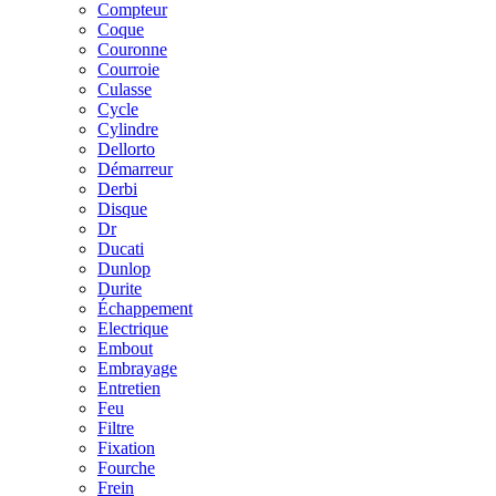
Compteur
Coque
Couronne
Courroie
Culasse
Cycle
Cylindre
Dellorto
Démarreur
Derbi
Disque
Dr
Ducati
Dunlop
Durite
Échappement
Electrique
Embout
Embrayage
Entretien
Feu
Filtre
Fixation
Fourche
Frein