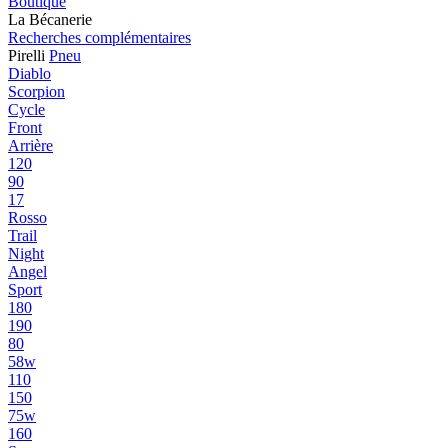
Boutique
La Bécanerie
Recherches complémentaires
Pirelli
Pneu
Diablo
Scorpion
Cycle
Front
Arrière
120
90
17
Rosso
Trail
Night
Angel
Sport
180
190
80
58w
110
150
75w
160