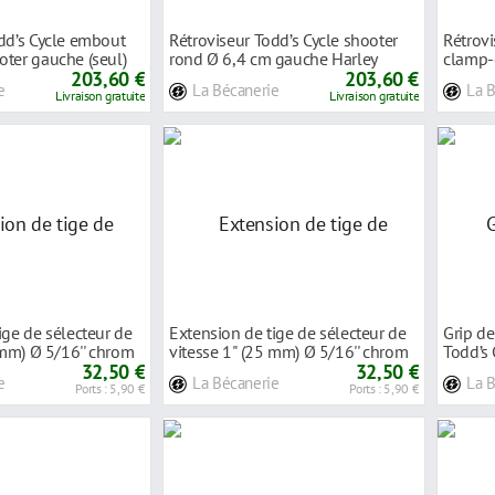
dd’s Cycle embout
Rétroviseur Todd’s Cycle shooter
Rétrovi
ter gauche (seul)
rond Ø 6,4 cm gauche Harley
clamp-
203,60 €
David
203,60 €
e
La Bécanerie
La 
Livraison gratuite
Livraison gratuite
ige de sélecteur de
Extension de tige de sélecteur de
Grip d
0 mm) Ø 5/16'' chrom
vitesse 1'' (25 mm) Ø 5/16'' chrom
Todd’s 
32,50 €
32,50 €
e
La Bécanerie
La 
Ports : 5,90 €
Ports : 5,90 €