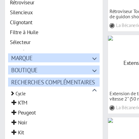
Rétroviseur
Rétroviseur To
Silencieux
de guidon shoo
Clignotant
noi
La Bécaneri
Filtre à Huile
Sélecteur
Poignée
MARQUE
BOUTIQUE
RECHERCHES COMPLÉMENTAIRES
Extension de t
Cycle
vitesse 2'' (5
KTM
La Bécaneri
Peugeot
Noir
Kit