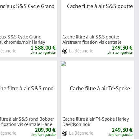
ieux S&S Cycle Grand
Cache filtre à air S&S goutte
al chromés/noir Harley
Airstream fixation vis centrale
on FLDE
1 588,00 €
Harley
249,30 €
Bécanerie
La Bécanerie
Livraison gratuite
Livraison gratuite
iltre à air S&S rond Bobber
Cache filtre à air Tri-Spoke Harley
ixation vis centrale Harle
Davidson noir
209,90 €
249,30 €
Bécanerie
La Bécanerie
Livraison gratuite
Livraison gratuite