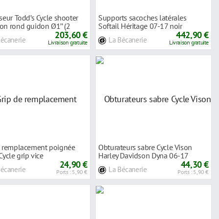
seur Todd’s Cycle shooter
Supports sacoches latérales
on rond guidon Ø1’’ (2
Softail Héritage 07-17 noir
203,60 €
442,90 €
Bécanerie
La Bécanerie
Livraison gratuite
Livraison gratuite
e remplacement poignée
Obturateurs sabre Cycle Vison
Cycle grip vice
Harley Davidson Dyna 06-17
24,90 €
chrome
44,30 €
Bécanerie
La Bécanerie
Ports : 5,90 €
Ports : 5,90 €