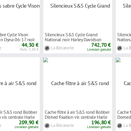
bre Cycle Vison
Silencieux S&S Cycle Grand
Silenc
on Dyna 06-17 noir
National noir Harley Davidson
Nation
44,30 €
FXFB 1750 Sof
742,70 €
Davids
e
La Bécanerie
La 
Ports : 5,90 €
Livraison gratuite
 air S&S rond Bobber
Cache filtre à air S&S rond Bobber
Cache f
 vis centrale Harle
Dished fixation vis centrale Harle
Domed f
209,90 €
196,80 €
e
La Bécanerie
La 
Livraison gratuite
Livraison gratuite