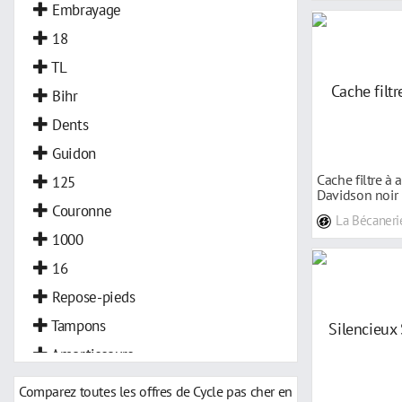
Embrayage
18
TL
Bihr
Dents
Guidon
Cache filtre à a
125
Davidson noir
Couronne
La Bécaneri
1000
16
Repose-pieds
Tampons
Amortisseurs
DID
Comparez toutes les offres de Cycle pas cher en