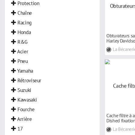
Protection
Chaîne
Racing
Honda
Obturateurs sa
Harley Davids
R&G
La Bécaneri
Acier
Pneu
Yamaha
Rétroviseur
Suzuki
Kawasaki
Fourche
Cache filtre à
Arrière
Dished fixation
17
La Bécaneri