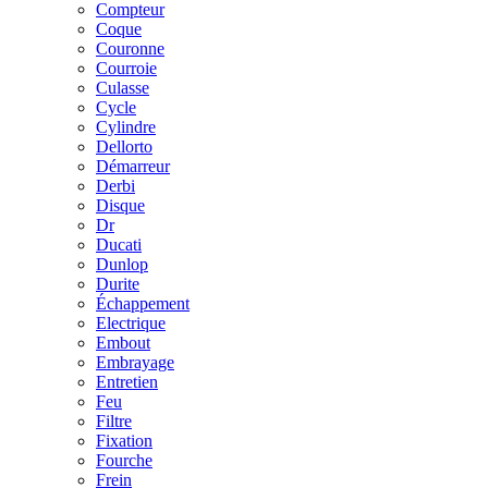
Compteur
Coque
Couronne
Courroie
Culasse
Cycle
Cylindre
Dellorto
Démarreur
Derbi
Disque
Dr
Ducati
Dunlop
Durite
Échappement
Electrique
Embout
Embrayage
Entretien
Feu
Filtre
Fixation
Fourche
Frein