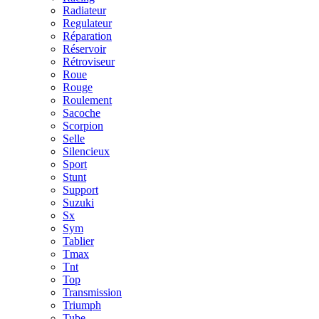
Radiateur
Regulateur
Réparation
Réservoir
Rétroviseur
Roue
Rouge
Roulement
Sacoche
Scorpion
Selle
Silencieux
Sport
Stunt
Support
Suzuki
Sx
Sym
Tablier
Tmax
Tnt
Top
Transmission
Triumph
Tube