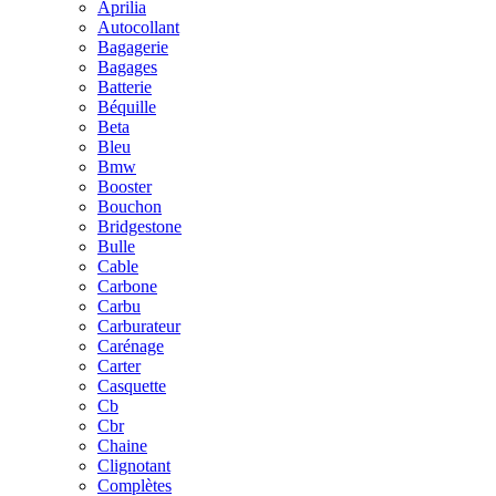
Aprilia
Autocollant
Bagagerie
Bagages
Batterie
Béquille
Beta
Bleu
Bmw
Booster
Bouchon
Bridgestone
Bulle
Cable
Carbone
Carbu
Carburateur
Carénage
Carter
Casquette
Cb
Cbr
Chaine
Clignotant
Complètes