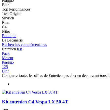
Piaggio
Bihr
Top Performances
1tek Origine
Skyrich
Rms
C4
Nitro
Boutique
La Bécanerie
Recherches complémentaires
Entretien
Kit
Pack
Moteur
Piaggio
125
Bihr
Comparez toutes les offres de Entretien pas cher en découvrant tous l
Kit entretien C4 Vespa LX 50 4T