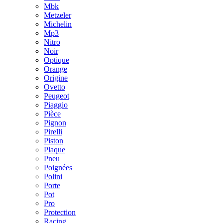
Mbk
Metzeler
Michelin
Mp3
Nitro
Noir
Optique
Orange
Origine
Ovetto
Peugeot
Piaggio
Pièce
Pignon
Pirelli
Piston
Plaque
Pneu
Poignées
Polini
Porte
Pot
Pro
Protection
Racing