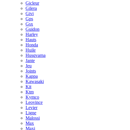
Gicleur
Gilera
Givi
Gps
Gsx
Guidon
Harley
Hauts
Honda
Huile
Husqvarna
Jante
Jeu
Joints
Kappa
Kawasaki
Kit
Ktm
Kymco
Leovince
Levier
Ligne
Malossi
Max
Maxi