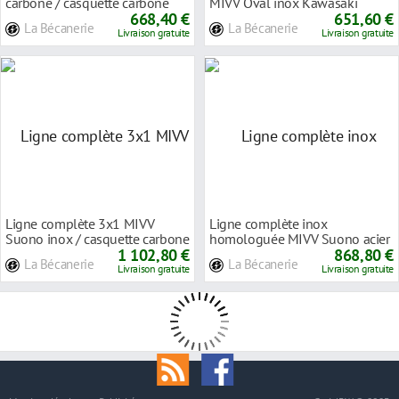
carbone / casquette carbone
MIVV Oval inox Kawasaki
Yamaha MT-07
668,40 €
Versys 650 15-20
651,60 €
La Bécanerie
La Bécanerie
Livraison gratuite
Livraison gratuite
Ligne complète 3x1 MIVV
Ligne complète inox
Suono inox / casquette carbone
homologuée MIVV Suono acier
Yamaha MT-09 1
1 102,80 €
noir Kawasaki Versys
868,80 €
La Bécanerie
La Bécanerie
Livraison gratuite
Livraison gratuite