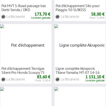
Pot MVT S-Road passage bas
Pot d’échappement Sito pour
Derbi Senda / DRD
Piaggio 50 SI/BOSS
173,70 €
58,00 €
La Bécanerie
La Bécanerie
Livraison gratuite
Ports : 5,90 €
Pot d'échappement Tecnigas
Ligne complète Akrapovic
Silent-Pro Honda Scoopy 75
Titane Yamaha MT-07 14-16
83,60 €
1 151,10 €
La Bécanerie
La Bécanerie
Ports : 5,90 €
Livraison gratuite