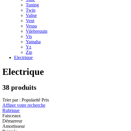
Tuning
Twin
Valise
Vent
Vespa
Vilebrequin
Vis
Yamaha
Yz
Zip
Electrique
Electrique
38 produits
Trier par :
Popularité
Prix
Affiner votre recherche
Rubrique
Faisceaux
Démarreur
Amortisseur