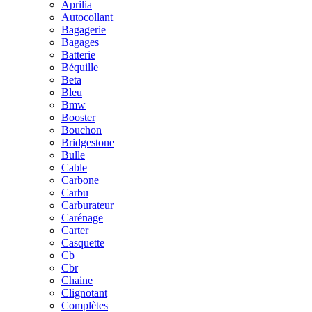
Aprilia
Autocollant
Bagagerie
Bagages
Batterie
Béquille
Beta
Bleu
Bmw
Booster
Bouchon
Bridgestone
Bulle
Cable
Carbone
Carbu
Carburateur
Carénage
Carter
Casquette
Cb
Cbr
Chaine
Clignotant
Complètes