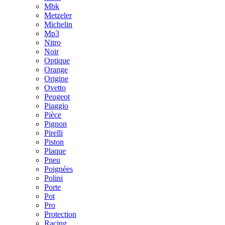
Mbk
Metzeler
Michelin
Mp3
Nitro
Noir
Optique
Orange
Origine
Ovetto
Peugeot
Piaggio
Pièce
Pignon
Pirelli
Piston
Plaque
Pneu
Poignées
Polini
Porte
Pot
Pro
Protection
Racing