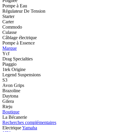
Poignée
Pompe à Eau
Régulateur De Tension
Starter
Carter
Commodo
Culasse
Câblage électrique
Pompe à Essence
Marque
Ycf
Drag Specialties
Piaggio
1tek Origine
Legend Suspensions
S3
Avon Grips
Brazoline
Daytona
Gilera
Rieju
Boutique
La Bécanerie
Recherches complémentaires
Electrique
Yamaha