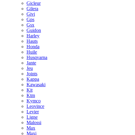
Gicleur
Gilera
Givi
Gps
Gsx
Guidon
Harley
Hauts
Honda
Huile
Husqvarna
Jante
Jeu
Joints
Kappa
Kawasaki
Kit
Ktm
Kymco
Leovince
Levier
Ligne
Malossi
Max
Maxi