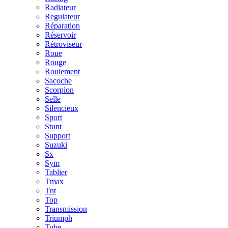
Radiateur
Regulateur
Réparation
Réservoir
Rétroviseur
Roue
Rouge
Roulement
Sacoche
Scorpion
Selle
Silencieux
Sport
Stunt
Support
Suzuki
Sx
Sym
Tablier
Tmax
Tnt
Top
Transmission
Triumph
Tube