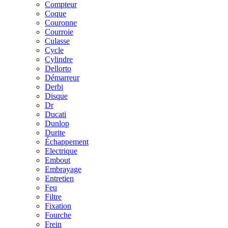
Compteur
Coque
Couronne
Courroie
Culasse
Cycle
Cylindre
Dellorto
Démarreur
Derbi
Disque
Dr
Ducati
Dunlop
Durite
Échappement
Electrique
Embout
Embrayage
Entretien
Feu
Filtre
Fixation
Fourche
Frein