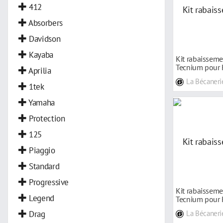
412
Absorbers
Davidson
Kayaba
Kit rabaissem
Tecnium pour
Aprilia
Africa Tw
La Bécaneri
1tek
Yamaha
Protection
125
Piaggio
Standard
Progressive
Kit rabaissem
Legend
Tecnium pour
Crosstour
Drag
La Bécaneri