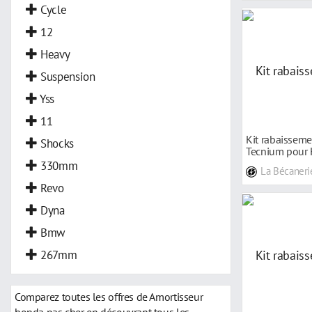
Cycle
12
Heavy
Suspension
Yss
11
Kit rabaissem
Shocks
Tecnium pour
92-95
330mm
La Bécaneri
Revo
Dyna
Bmw
267mm
Comparez toutes les offres de Amortisseur
honda pas cher en découvrant tous les