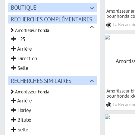
BOUTIQUE
Amortisseur a
pour honda cb7
RECHERCHES COMPLÉMENTAIRES
99
La Bécaneri
Amortisseur honda
125
Arrière
Direction
Selle
RECHERCHES SIMILAIRES
Amortisseur b
Amortisseur
honda
pour honda xl
Arrière
La Bécaneri
Harley
Bitubo
Selle