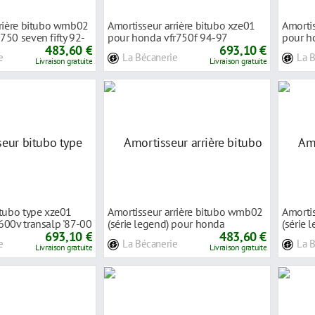
rrière bitubo wmb02
Amortisseur arrière bitubo xze01
Amortis
50 seven fifty 92-
pour honda vfr750f 94-97
pour h
483,60 €
693,10 €
e
La Bécanerie
La 
Livraison gratuite
Livraison gratuite
itubo type xze01
Amortisseur arrière bitubo wmb02
Amorti
600v transalp '87-00
(série legend) pour honda
(série 
693,10 €
cb1100r-f
483,60 €
goldw
e
La Bécanerie
La 
Livraison gratuite
Livraison gratuite