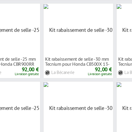
ent de selle -25 mm
Kit rabaissement de selle -30 mm
Kit ra
 Honda CBR900RR
Tecnium pour Honda CB500X 13-
Tecni
92,00 €
16
92,00 €
Firebla
e
La Bécanerie
La 
Livraison gratuite
Livraison gratuite