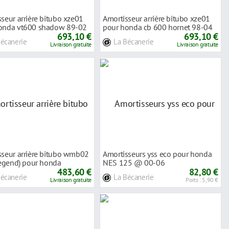
seur arrière bitubo xze01
Amortisseur arrière bitubo xze01
onda vt600 shadow 89-02
pour honda cb 600 hornet 98-04
693,10 €
693,10 €
Bécanerie
La Bécanerie
Livraison gratuite
Livraison gratuite
sseur arrière bitubo wmb02
Amortisseurs yss eco pour honda
legend) pour honda
NES 125 @ 00-06
ing
483,60 €
82,80 €
Bécanerie
La Bécanerie
Livraison gratuite
Ports : 5,90 €