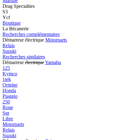
Marque
Drag Specialties
S3
Ycf
Boutique
La Bécanerie
Recherches complémentaires
Démarreur électrique
Motorparts
Relais
Suzuki
Recherches similaires
Démarreur
électrique
Yamaha
125
Kymco
1tek
Origine
Honda
Piaggio
250
Roue
Sgr
Libre
Motorparts
Relais
Suzuki