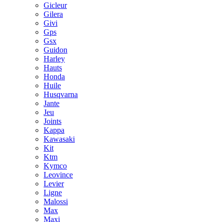
Gicleur
Gilera
Givi
Gps
Gsx
Guidon
Harley
Hauts
Honda
Huile
Husqvarna
Jante
Jeu
Joints
Kappa
Kawasaki
Kit
Ktm
Kymco
Leovince
Levier
Ligne
Malossi
Max
Maxi