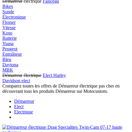
Démarreur
électrique
Faisceau
Bikes
Sonde
Électronique
Flosser
Vitesse
Koso
Batterie
Yuasa
Peugeot
Entraîneur
Bleu
Daytona
MBK
Démarreur
électrique
Elect Harley
Davidson elect
Comparez toutes les offres de Démarreur électrique pas cher en
découvrant tous les produits Démarreur sur Motocustom.
Démarreur
Elect
Electrique