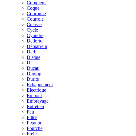
Compteur
Coque
Couronne
Courroie
Culasse
Cycle
Cylindre
Dellorto
Démarreur
Derbi
Disque
Dr
Ducati
Dunlop
Durite
Échappement
Electrique
Embout
Embrayage
Entretien
Feu
Filtre
Fixation
Fourche
Frein