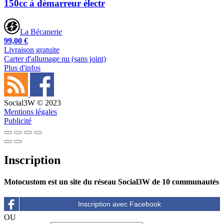
150cc à démarreur électr
La Bécanerie
99,00 €
Livraison gratuite
Carter d'allumage nu (sans joint)
Plus d'infos
Social3W © 2023
Mentions légales
Publicité
Inscription
Motocustom est un site du réseau Social3W de 10 communautés
OU