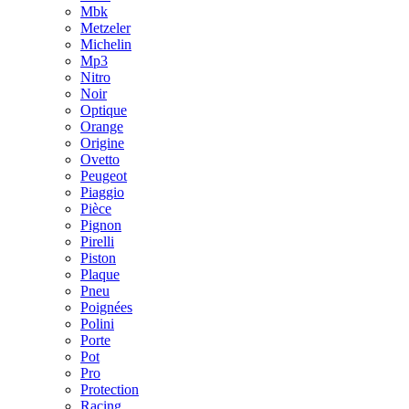
Mbk
Metzeler
Michelin
Mp3
Nitro
Noir
Optique
Orange
Origine
Ovetto
Peugeot
Piaggio
Pièce
Pignon
Pirelli
Piston
Plaque
Pneu
Poignées
Polini
Porte
Pot
Pro
Protection
Racing