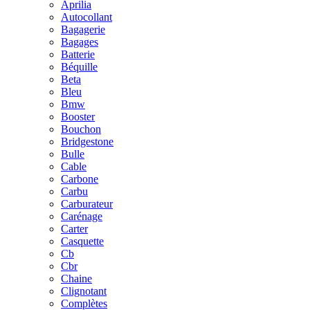
Aprilia
Autocollant
Bagagerie
Bagages
Batterie
Béquille
Beta
Bleu
Bmw
Booster
Bouchon
Bridgestone
Bulle
Cable
Carbone
Carbu
Carburateur
Carénage
Carter
Casquette
Cb
Cbr
Chaine
Clignotant
Complètes