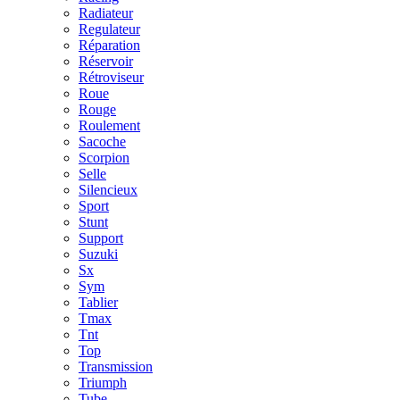
Radiateur
Regulateur
Réparation
Réservoir
Rétroviseur
Roue
Rouge
Roulement
Sacoche
Scorpion
Selle
Silencieux
Sport
Stunt
Support
Suzuki
Sx
Sym
Tablier
Tmax
Tnt
Top
Transmission
Triumph
Tube