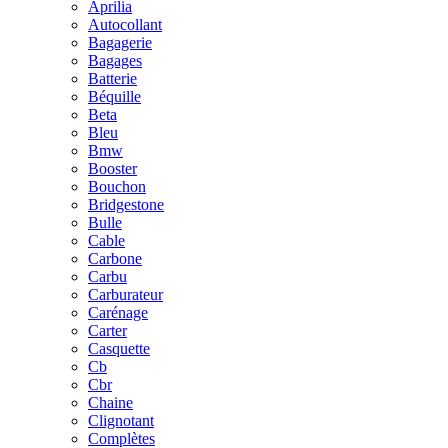
Aprilia
Autocollant
Bagagerie
Bagages
Batterie
Béquille
Beta
Bleu
Bmw
Booster
Bouchon
Bridgestone
Bulle
Cable
Carbone
Carbu
Carburateur
Carénage
Carter
Casquette
Cb
Cbr
Chaine
Clignotant
Complètes