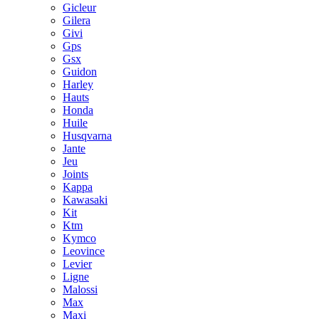
Gicleur
Gilera
Givi
Gps
Gsx
Guidon
Harley
Hauts
Honda
Huile
Husqvarna
Jante
Jeu
Joints
Kappa
Kawasaki
Kit
Ktm
Kymco
Leovince
Levier
Ligne
Malossi
Max
Maxi