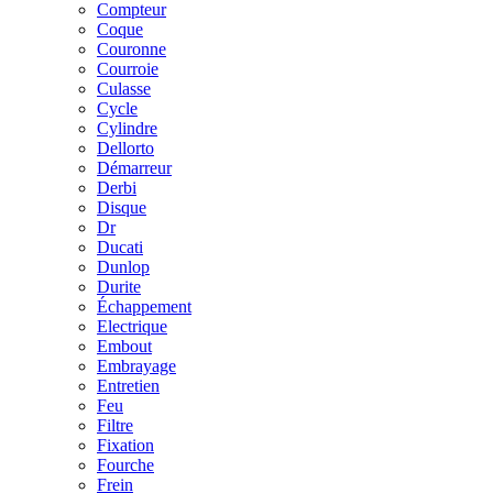
Compteur
Coque
Couronne
Courroie
Culasse
Cycle
Cylindre
Dellorto
Démarreur
Derbi
Disque
Dr
Ducati
Dunlop
Durite
Échappement
Electrique
Embout
Embrayage
Entretien
Feu
Filtre
Fixation
Fourche
Frein