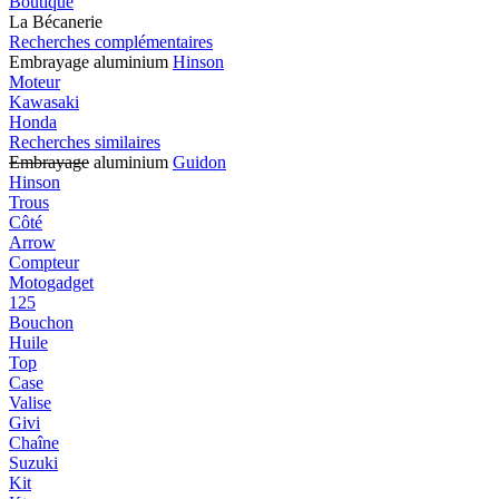
Boutique
La Bécanerie
Recherches complémentaires
Embrayage aluminium
Hinson
Moteur
Kawasaki
Honda
Recherches similaires
Embrayage
aluminium
Guidon
Hinson
Trous
Côté
Arrow
Compteur
Motogadget
125
Bouchon
Huile
Top
Case
Valise
Givi
Chaîne
Suzuki
Kit