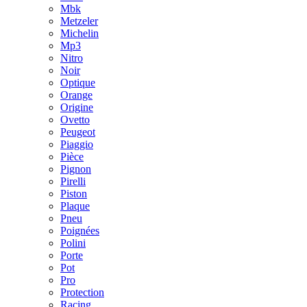
Mbk
Metzeler
Michelin
Mp3
Nitro
Noir
Optique
Orange
Origine
Ovetto
Peugeot
Piaggio
Pièce
Pignon
Pirelli
Piston
Plaque
Pneu
Poignées
Polini
Porte
Pot
Pro
Protection
Racing