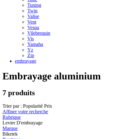
Tuning
Twin
Valise
Vent
Vespa
Vilebrequin
Vis
Yamaha
Yz
Zip
embrayage
Embrayage aluminium
7 produits
Trier par :
Popularité
Prix
Affiner votre recherche
Rubrique
Levier D'embrayage
Marque
Biketek