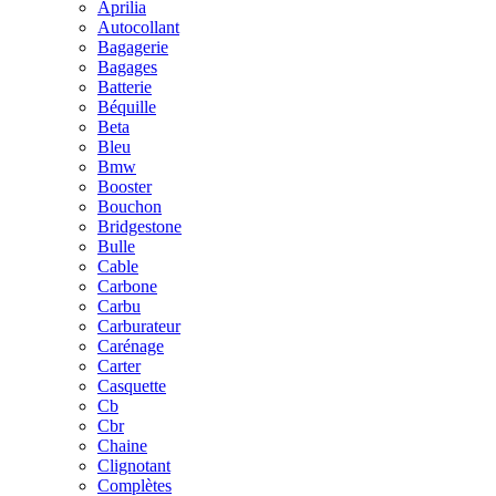
Aprilia
Autocollant
Bagagerie
Bagages
Batterie
Béquille
Beta
Bleu
Bmw
Booster
Bouchon
Bridgestone
Bulle
Cable
Carbone
Carbu
Carburateur
Carénage
Carter
Casquette
Cb
Cbr
Chaine
Clignotant
Complètes