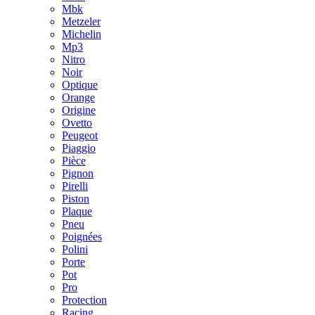
Mbk
Metzeler
Michelin
Mp3
Nitro
Noir
Optique
Orange
Origine
Ovetto
Peugeot
Piaggio
Pièce
Pignon
Pirelli
Piston
Plaque
Pneu
Poignées
Polini
Porte
Pot
Pro
Protection
Racing