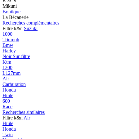
K & N
Mikuni
Boutique
La Bécanerie
Recherches complémentaires
Filtre k&n
Suzuki
1000
Triumph
Bmw
Harley
Noir Sur-filtre
Ktm
1200
L127mm
Air
Carburation
Honda
Huile
600
Race
Recherches similaires
Filtre
k&n
Air
Huile
Honda
Twin