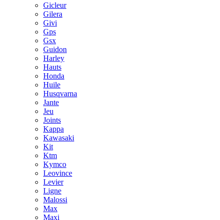
Gicleur
Gilera
Givi
Gps
Gsx
Guidon
Harley
Hauts
Honda
Huile
Husqvarna
Jante
Jeu
Joints
Kappa
Kawasaki
Kit
Ktm
Kymco
Leovince
Levier
Ligne
Malossi
Max
Maxi