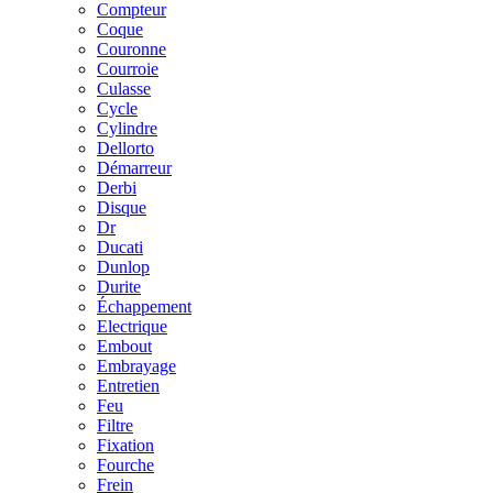
Compteur
Coque
Couronne
Courroie
Culasse
Cycle
Cylindre
Dellorto
Démarreur
Derbi
Disque
Dr
Ducati
Dunlop
Durite
Échappement
Electrique
Embout
Embrayage
Entretien
Feu
Filtre
Fixation
Fourche
Frein