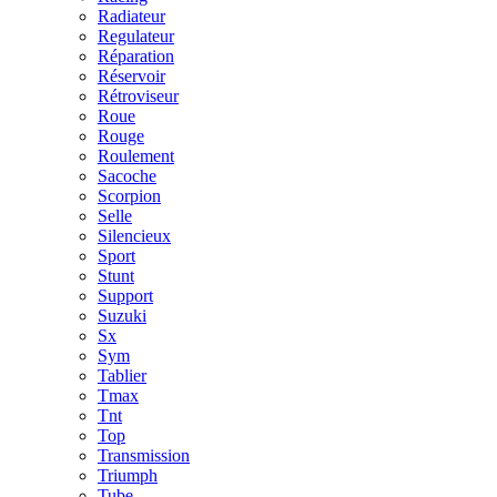
Radiateur
Regulateur
Réparation
Réservoir
Rétroviseur
Roue
Rouge
Roulement
Sacoche
Scorpion
Selle
Silencieux
Sport
Stunt
Support
Suzuki
Sx
Sym
Tablier
Tmax
Tnt
Top
Transmission
Triumph
Tube