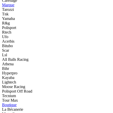
Carénage
Marque
Tarozzi
Tnk
Yamaha
R&g
Polisport
Rtech
Ufo
Acerbis
Bitubo
Scar
Lsl
All Balls Racing
Athena
Bihr
Hyperpro
Kayaba
Lightech
Moose Racing
Polisport Off Road
Tecnium
Tour Max
Boutique
La Bécanerie