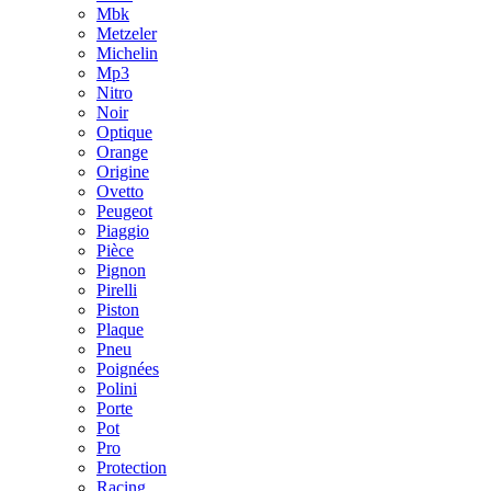
Mbk
Metzeler
Michelin
Mp3
Nitro
Noir
Optique
Orange
Origine
Ovetto
Peugeot
Piaggio
Pièce
Pignon
Pirelli
Piston
Plaque
Pneu
Poignées
Polini
Porte
Pot
Pro
Protection
Racing