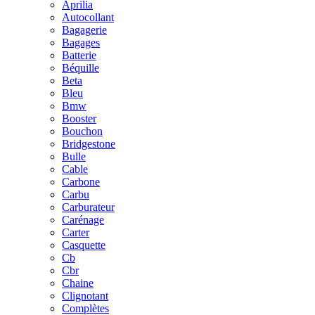
Aprilia
Autocollant
Bagagerie
Bagages
Batterie
Béquille
Beta
Bleu
Bmw
Booster
Bouchon
Bridgestone
Bulle
Cable
Carbone
Carbu
Carburateur
Carénage
Carter
Casquette
Cb
Cbr
Chaine
Clignotant
Complètes