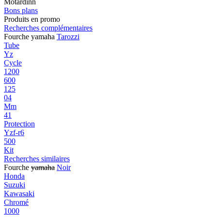
Motardinn
Bons plans
Produits en promo
Recherches complémentaires
Fourche yamaha
Tarozzi
Tube
Yz
Cycle
1200
600
125
04
Mm
41
Protection
Yzf-r6
500
Kit
Recherches similaires
Fourche
yamaha
Noir
Honda
Suzuki
Kawasaki
Chromé
1000