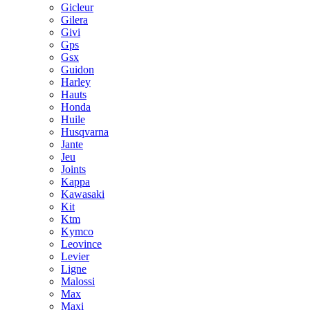
Gicleur
Gilera
Givi
Gps
Gsx
Guidon
Harley
Hauts
Honda
Huile
Husqvarna
Jante
Jeu
Joints
Kappa
Kawasaki
Kit
Ktm
Kymco
Leovince
Levier
Ligne
Malossi
Max
Maxi