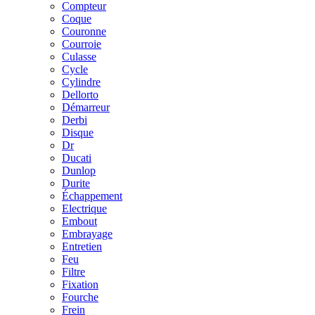
Compteur
Coque
Couronne
Courroie
Culasse
Cycle
Cylindre
Dellorto
Démarreur
Derbi
Disque
Dr
Ducati
Dunlop
Durite
Échappement
Electrique
Embout
Embrayage
Entretien
Feu
Filtre
Fixation
Fourche
Frein