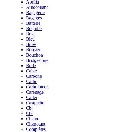
Aprilia
Autocollant
Bagagerie
Bagages
Batterie
Béquille
Beta
Bleu
Bmw
Booster
Bouchon
Bridgestone
Bulle
Cable
Carbone
Carbu
Carburateur
Carénage
Carter
Casquette
Cb
Cbr
Chaine
Clignotant
Complètes