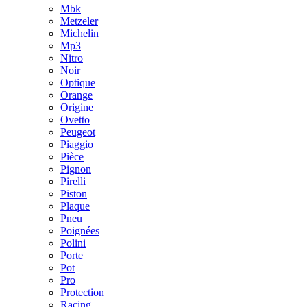
Mbk
Metzeler
Michelin
Mp3
Nitro
Noir
Optique
Orange
Origine
Ovetto
Peugeot
Piaggio
Pièce
Pignon
Pirelli
Piston
Plaque
Pneu
Poignées
Polini
Porte
Pot
Pro
Protection
Racing