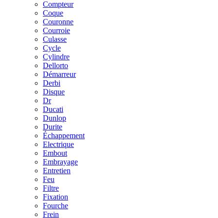
Compteur
Coque
Couronne
Courroie
Culasse
Cycle
Cylindre
Dellorto
Démarreur
Derbi
Disque
Dr
Ducati
Dunlop
Durite
Échappement
Electrique
Embout
Embrayage
Entretien
Feu
Filtre
Fixation
Fourche
Frein