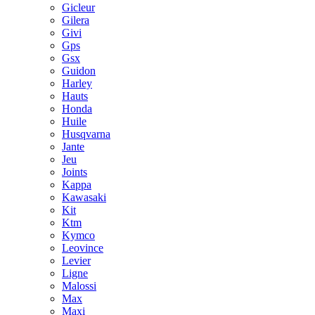
Gicleur
Gilera
Givi
Gps
Gsx
Guidon
Harley
Hauts
Honda
Huile
Husqvarna
Jante
Jeu
Joints
Kappa
Kawasaki
Kit
Ktm
Kymco
Leovince
Levier
Ligne
Malossi
Max
Maxi