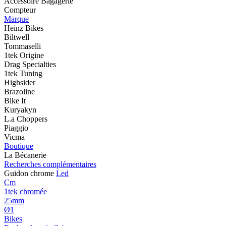
Accessoire Bagagerie
Compteur
Marque
Heinz Bikes
Biltwell
Tommaselli
1tek Origine
Drag Specialties
1tek Tuning
Highsider
Brazoline
Bike It
Kuryakyn
L.a Choppers
Piaggio
Vicma
Boutique
La Bécanerie
Recherches complémentaires
Guidon chrome
Led
Cm
1tek chromée
25mm
Ø1
Bikes