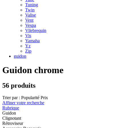
Tuning
Twin
Valise
Vent
Vespa
Vilebrequin
Vis
Yamaha
Yz
Zip
guidon
Guidon chrome
56 produits
Trier par :
Popularité
Prix
Affiner votre recherche
Rubrique
Guidon
Clignotant
Rétroviseur