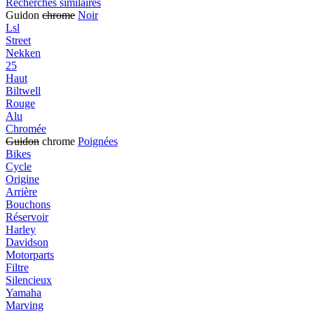
Recherches similaires
Guidon
chrome
Noir
Lsl
Street
Nekken
25
Haut
Biltwell
Rouge
Alu
Chromée
Guidon
chrome
Poignées
Bikes
Cycle
Origine
Arrière
Bouchons
Réservoir
Harley
Davidson
Motorparts
Filtre
Silencieux
Yamaha
Marving