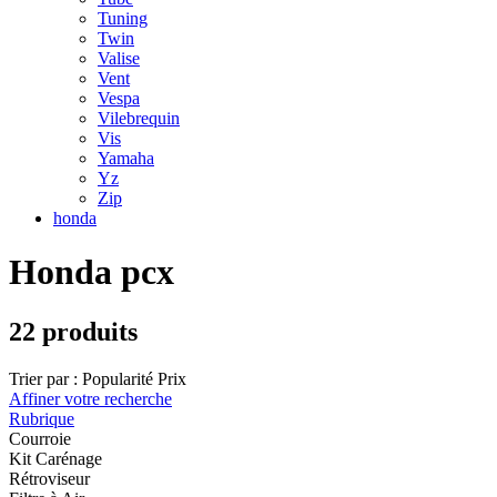
Tuning
Twin
Valise
Vent
Vespa
Vilebrequin
Vis
Yamaha
Yz
Zip
honda
Honda pcx
22 produits
Trier par :
Popularité
Prix
Affiner votre recherche
Rubrique
Courroie
Kit Carénage
Rétroviseur