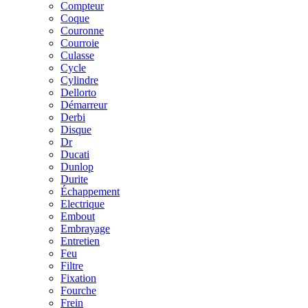
Compteur
Coque
Couronne
Courroie
Culasse
Cycle
Cylindre
Dellorto
Démarreur
Derbi
Disque
Dr
Ducati
Dunlop
Durite
Échappement
Electrique
Embout
Embrayage
Entretien
Feu
Filtre
Fixation
Fourche
Frein