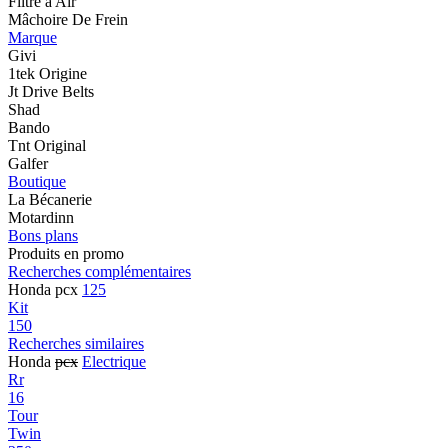
Filtre à Air
Mâchoire De Frein
Marque
Givi
1tek Origine
Jt Drive Belts
Shad
Bando
Tnt Original
Galfer
Boutique
La Bécanerie
Motardinn
Bons plans
Produits en promo
Recherches complémentaires
Honda pcx
125
Kit
150
Recherches similaires
Honda
pcx
Electrique
Rr
16
Tour
Twin