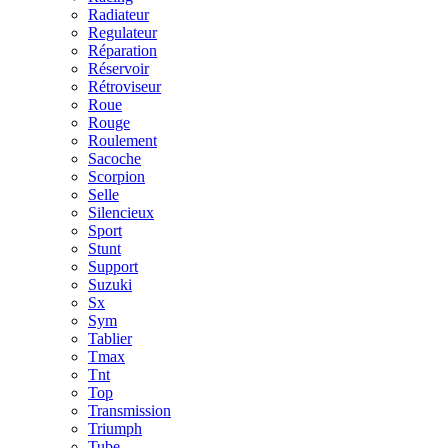
Radiateur
Regulateur
Réparation
Réservoir
Rétroviseur
Roue
Rouge
Roulement
Sacoche
Scorpion
Selle
Silencieux
Sport
Stunt
Support
Suzuki
Sx
Sym
Tablier
Tmax
Tnt
Top
Transmission
Triumph
Tube