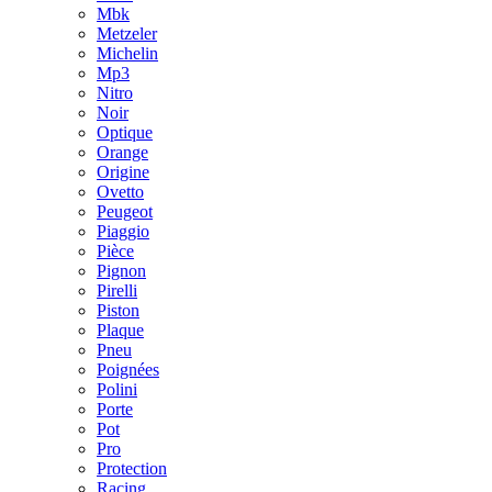
Mbk
Metzeler
Michelin
Mp3
Nitro
Noir
Optique
Orange
Origine
Ovetto
Peugeot
Piaggio
Pièce
Pignon
Pirelli
Piston
Plaque
Pneu
Poignées
Polini
Porte
Pot
Pro
Protection
Racing