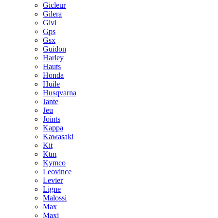
Gicleur
Gilera
Givi
Gps
Gsx
Guidon
Harley
Hauts
Honda
Huile
Husqvarna
Jante
Jeu
Joints
Kappa
Kawasaki
Kit
Ktm
Kymco
Leovince
Levier
Ligne
Malossi
Max
Maxi