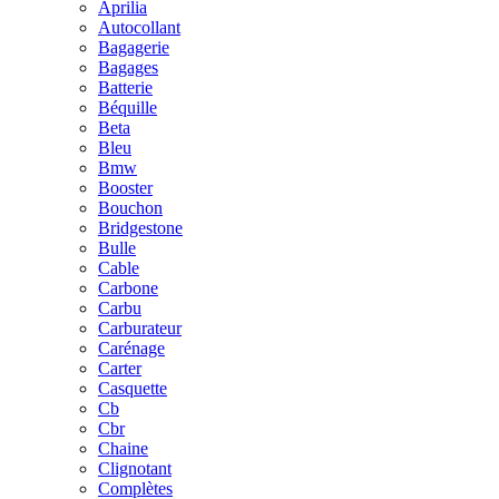
Aprilia
Autocollant
Bagagerie
Bagages
Batterie
Béquille
Beta
Bleu
Bmw
Booster
Bouchon
Bridgestone
Bulle
Cable
Carbone
Carbu
Carburateur
Carénage
Carter
Casquette
Cb
Cbr
Chaine
Clignotant
Complètes