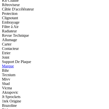
Kit Chaîne
Rétroviseur
Câble D'accélérateur
Protection
Clignotant
Embrayage
Filtre à Air
Radiateur
Revue Technique
Allumage
Carter
Contacteur
Etrier
Joint
Support De Plaque
Marque
Bihr
Tecnium
Mivv
Shad
Vicma
Akrapovic
Jt Sprockets
1tek Origine
Brazoline