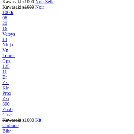
Kawasaki
z1000
Noir Selle
Kawasaki
z1000
Noir
1000r
06
20
16
Versys
13
Ninja
Vn
Tourer
Gpz
125
11
Er
Zzr
Klr
Prox
Zxr
300
Z650
Case
Kawasaki
z1000
Kit
Carbone
Bihr