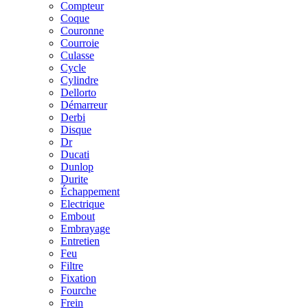
Compteur
Coque
Couronne
Courroie
Culasse
Cycle
Cylindre
Dellorto
Démarreur
Derbi
Disque
Dr
Ducati
Dunlop
Durite
Échappement
Electrique
Embout
Embrayage
Entretien
Feu
Filtre
Fixation
Fourche
Frein