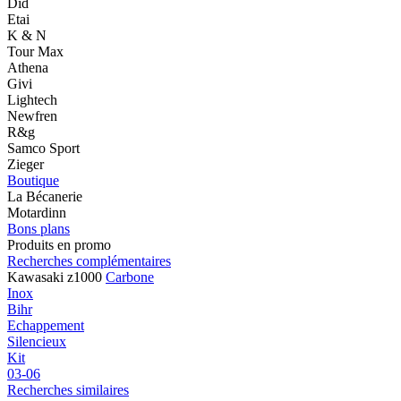
Did
Etai
K & N
Tour Max
Athena
Givi
Lightech
Newfren
R&g
Samco Sport
Zieger
Boutique
La Bécanerie
Motardinn
Bons plans
Produits en promo
Recherches complémentaires
Kawasaki z1000
Carbone
Inox
Bihr
Echappement
Silencieux
Kit
03-06
Recherches similaires