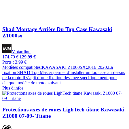
Shad Montage Arrière Du Top Case Kawasaki
Z1000sx
Motardinn
174,79 €
129,99 €
Ports : 3,99 €
Modèles compatibles:KAWASAKI Z1000SX:2016-2020.La
fixation SHAD Top Master permet d´installer un top case au-dessus
de la moto.Il s´agit d´une fixation dessinée spécifiquement pour
chaque modèle de moto, suivant...
Plus d'infos
Protections axes de roues LighTech titane Kawasaki
Z1000 07-09- Titane