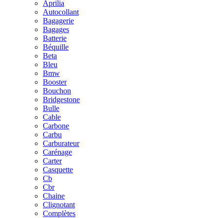
Aprilia
Autocollant
Bagagerie
Bagages
Batterie
Béquille
Beta
Bleu
Bmw
Booster
Bouchon
Bridgestone
Bulle
Cable
Carbone
Carbu
Carburateur
Carénage
Carter
Casquette
Cb
Cbr
Chaine
Clignotant
Complètes