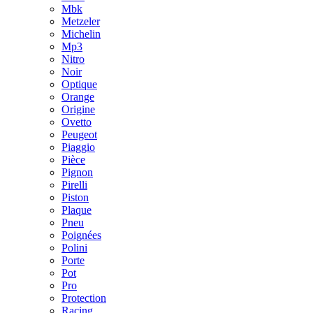
Mbk
Metzeler
Michelin
Mp3
Nitro
Noir
Optique
Orange
Origine
Ovetto
Peugeot
Piaggio
Pièce
Pignon
Pirelli
Piston
Plaque
Pneu
Poignées
Polini
Porte
Pot
Pro
Protection
Racing