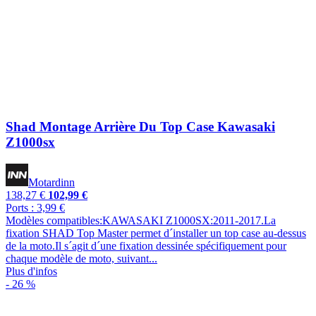
Shad Montage Arrière Du Top Case Kawasaki
Z1000sx
Motardinn
138,27 €
102,99 €
Ports : 3,99 €
Modèles compatibles:KAWASAKI Z1000SX:2011-2017.La
fixation SHAD Top Master permet d´installer un top case au-dessus
de la moto.Il s´agit d´une fixation dessinée spécifiquement pour
chaque modèle de moto, suivant...
Plus d'infos
- 26 %