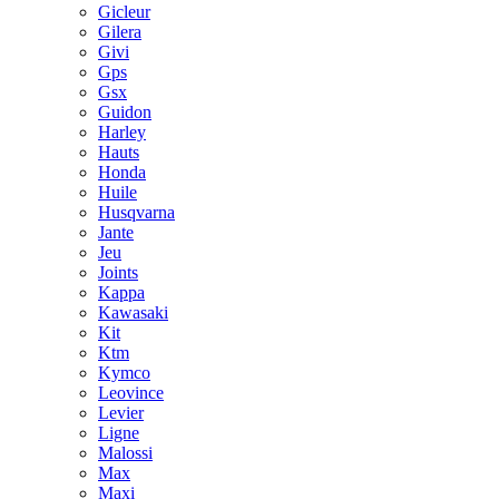
Gicleur
Gilera
Givi
Gps
Gsx
Guidon
Harley
Hauts
Honda
Huile
Husqvarna
Jante
Jeu
Joints
Kappa
Kawasaki
Kit
Ktm
Kymco
Leovince
Levier
Ligne
Malossi
Max
Maxi