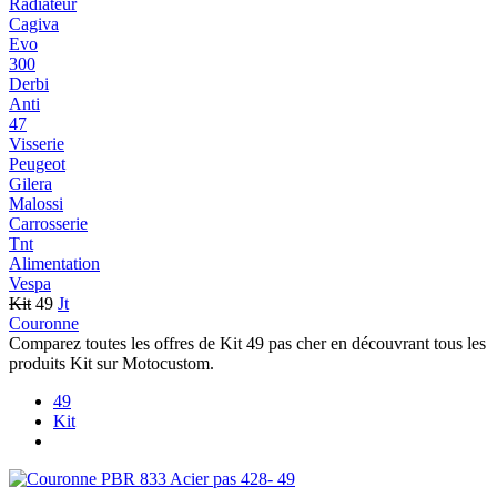
Radiateur
Cagiva
Evo
300
Derbi
Anti
47
Visserie
Peugeot
Gilera
Malossi
Carrosserie
Tnt
Alimentation
Vespa
Kit
49
Jt
Couronne
Comparez toutes les offres de Kit 49 pas cher en découvrant tous les
produits Kit sur Motocustom.
49
Kit