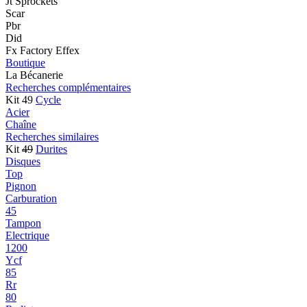
Jt Sprockets
Scar
Pbr
Did
Fx Factory Effex
Boutique
La Bécanerie
Recherches complémentaires
Kit 49
Cycle
Acier
Chaîne
Recherches similaires
Kit
49
Durites
Disques
Top
Pignon
Carburation
45
Tampon
Electrique
1200
Ycf
85
Rr
80