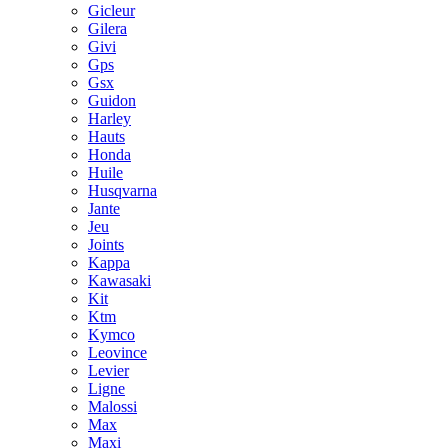
Gicleur
Gilera
Givi
Gps
Gsx
Guidon
Harley
Hauts
Honda
Huile
Husqvarna
Jante
Jeu
Joints
Kappa
Kawasaki
Kit
Ktm
Kymco
Leovince
Levier
Ligne
Malossi
Max
Maxi