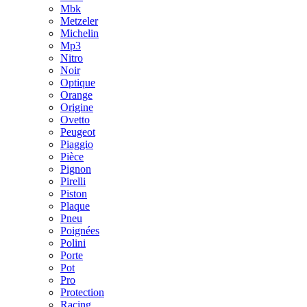
Mbk
Metzeler
Michelin
Mp3
Nitro
Noir
Optique
Orange
Origine
Ovetto
Peugeot
Piaggio
Pièce
Pignon
Pirelli
Piston
Plaque
Pneu
Poignées
Polini
Porte
Pot
Pro
Protection
Racing