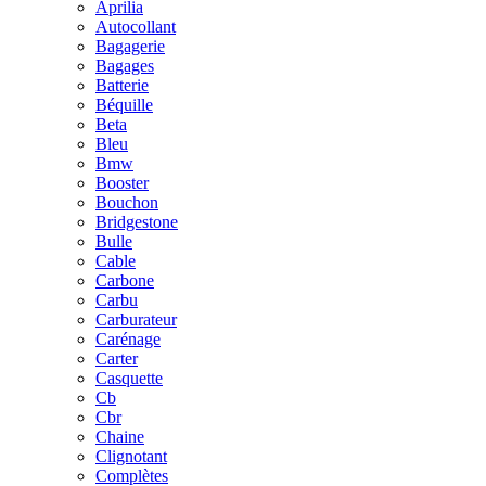
Aprilia
Autocollant
Bagagerie
Bagages
Batterie
Béquille
Beta
Bleu
Bmw
Booster
Bouchon
Bridgestone
Bulle
Cable
Carbone
Carbu
Carburateur
Carénage
Carter
Casquette
Cb
Cbr
Chaine
Clignotant
Complètes