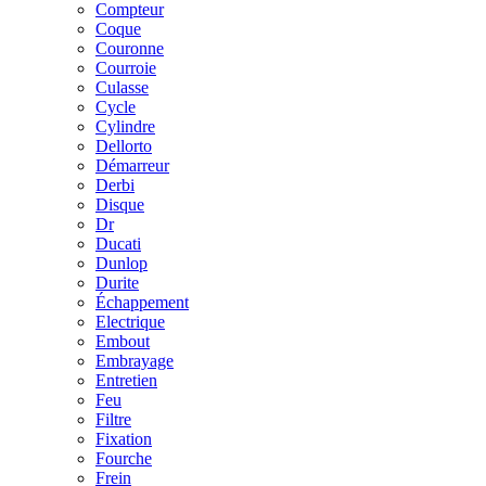
Compteur
Coque
Couronne
Courroie
Culasse
Cycle
Cylindre
Dellorto
Démarreur
Derbi
Disque
Dr
Ducati
Dunlop
Durite
Échappement
Electrique
Embout
Embrayage
Entretien
Feu
Filtre
Fixation
Fourche
Frein