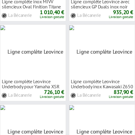
Ligne complète inox MIVV
Ligne complète Leovince avec
silencieux Oval Finition Titane
silencieux GP Duals inox noir
casquette ca
1 010,40 €
pour Yamah
935,20 €
La Bécanerie
La Bécanerie
Livraison gratuite
Livraison gratuite
Ligne complète Leovince
Ligne complète Leovince
Underbody pour Yamaha XSR
Underbody inox Kawasaki Z650
700 16-17
726,10 €
17-20
837,90 €
La Bécanerie
La Bécanerie
Livraison gratuite
Livraison gratuite