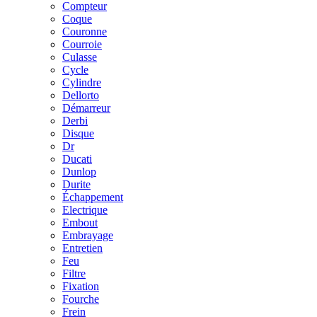
Compteur
Coque
Couronne
Courroie
Culasse
Cycle
Cylindre
Dellorto
Démarreur
Derbi
Disque
Dr
Ducati
Dunlop
Durite
Échappement
Electrique
Embout
Embrayage
Entretien
Feu
Filtre
Fixation
Fourche
Frein