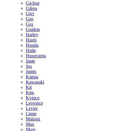
Gicleur
Gilera
Givi
Gps
Gsx
Guidon
Harley
Hauts
Honda
Huile
Husqvarna
Jante
Jeu
Joints
Kappa
Kawasaki
Kit
Ktm
Kymco
Leovince
Levier
Ligne
Malossi
Max
Maxi