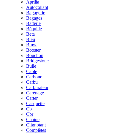
Aprilia
Autocollant
Bagagerie
Bagages
Batterie
Béquille
Beta
Bleu
Bmw
Booster
Bouchon
Bridgestone
Bulle
Cable
Carbone
Carbu
Carburateur
Carénage
Carter
Casquette
Cb
Cbr
Chaine
Clignotant
Complètes