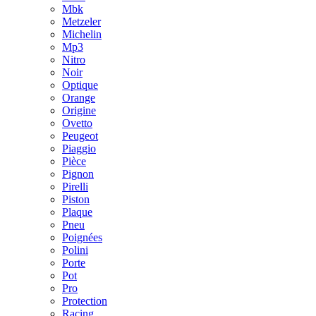
Mbk
Metzeler
Michelin
Mp3
Nitro
Noir
Optique
Orange
Origine
Ovetto
Peugeot
Piaggio
Pièce
Pignon
Pirelli
Piston
Plaque
Pneu
Poignées
Polini
Porte
Pot
Pro
Protection
Racing