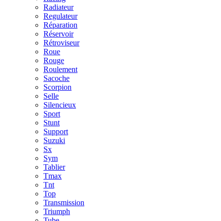
Radiateur
Regulateur
Réparation
Réservoir
Rétroviseur
Roue
Rouge
Roulement
Sacoche
Scorpion
Selle
Silencieux
Sport
Stunt
Support
Suzuki
Sx
Sym
Tablier
Tmax
Tnt
Top
Transmission
Triumph
Tube