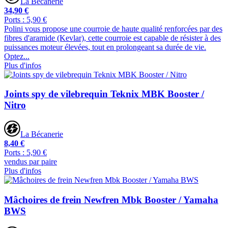
La Bécanerie
34,90 €
Ports : 5,90 €
Polini vous propose une courroie de haute qualité renforcées par des
fibres d'aramide (Kevlar), cette courroie est capable de résister à des
puissances moteur élevées, tout en prolongeant sa durée de vie.
Optez...
Plus d'infos
Joints spy de vilebrequin Teknix MBK Booster /
Nitro
La Bécanerie
8,40 €
Ports : 5,90 €
vendus par paire
Plus d'infos
Mâchoires de frein Newfren Mbk Booster / Yamaha
BWS