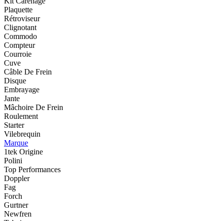
Kit Carénage
Plaquette
Rétroviseur
Clignotant
Commodo
Compteur
Courroie
Cuve
Câble De Frein
Disque
Embrayage
Jante
Mâchoire De Frein
Roulement
Starter
Vilebrequin
Marque
1tek Origine
Polini
Top Performances
Doppler
Fag
Forch
Gurtner
Newfren