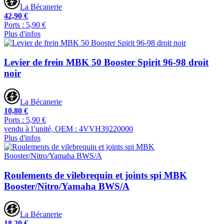
La Bécanerie
42,90 €
Ports : 5,90 €
Plus d'infos
Levier de frein MBK 50 Booster Spirit 96-98 droit
noir
La Bécanerie
10,80 €
Ports : 5,90 €
vendu à l’unité, OEM : 4VVH39220000
Plus d'infos
Roulements de vilebrequin et joints spi MBK
Booster/Nitro/Yamaha BWS/A
La Bécanerie
18,20 €