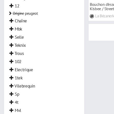
Bouchon d’ess
12
Kisbee / Stree
Origine
peugeot
La Bécaneri
Chaîne
Mbk
Selle
Teknix
Trous
102
Electrique
1tek
Vilebrequin
Sp
4t
Mvl