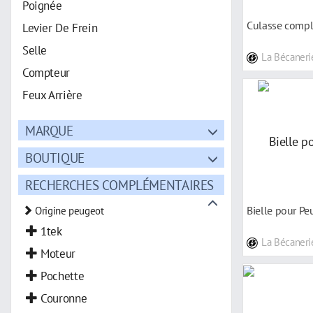
Poignée
Culasse compl
Levier De Frein
Selle
La Bécaneri
Compteur
Feux Arrière
Vilebrequin
MARQUE
Amortisseur
BOUTIQUE
Axe
Guidon
RECHERCHES COMPLÉMENTAIRES
Pièce De Carburateur
Bielle pour P
Origine peugeot
Bouchon
1tek
La Bécaneri
Rétroviseur
Moteur
Béquille
Pochette
Carburateur
Couronne