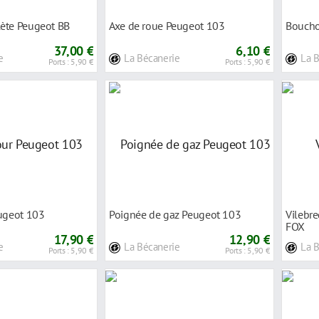
ète Peugeot BB
Axe de roue Peugeot 103
Boucho
37,00 €
6,10 €
e
La Bécanerie
La 
Ports : 5,90 €
Ports : 5,90 €
eugeot 103
Poignée de gaz Peugeot 103
Vilebr
FOX
17,90 €
12,90 €
e
La Bécanerie
La 
Ports : 5,90 €
Ports : 5,90 €