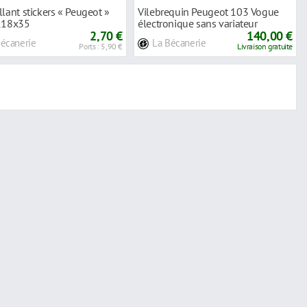
lant stickers « Peugeot »
Vilebrequin Peugeot 103 Vogue
218x35
électronique sans variateur
2,70 €
140,00 €
Bécanerie
La Bécanerie
Ports : 5,90 €
Livraison gratuite