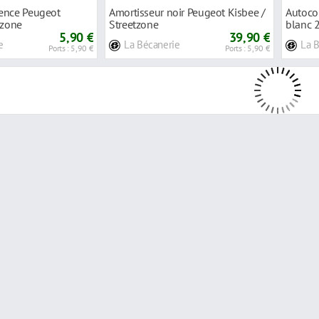
ence Peugeot
Amortisseur noir Peugeot Kisbee /
Autocol
tzone
Streetzone
blanc 
5,90 €
39,90 €
e
La Bécanerie
La 
Ports : 5,90 €
Ports : 5,90 €