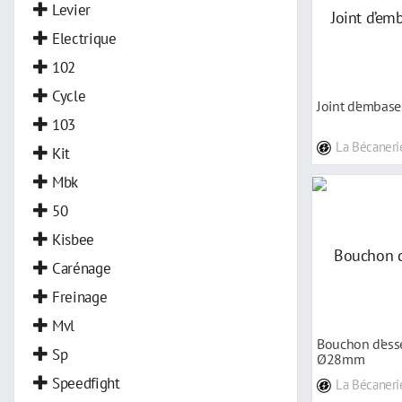
Clignotant
Levier
Commodo
Electrique
Pack Moteur
102
Accessoire Carénage
Cycle
Joint d’embas
Autocollant
103
La Bécaneri
Chaîne De Distribution
Kit
Clapet
Mbk
Culasse
50
Cylindre
Kisbee
Câble D'accélérateur
Carénage
Disque
Freinage
Embrayage
Mvl
Bouchon d’ess
Sp
Ø28mm
Speedfight
La Bécaneri