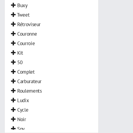
Buxy
Tweet
Rétroviseur
Couronne
Courroie
Kit
50
Complet
Carburateur
Roulements
Ludix
Cycle
Noir
Spy