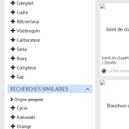
Complet
Ludix
Rétroviseur
Vilebrequin
Carburateur
Selle
Joint de clape
Buxy
/ Zenith
Compteur
La Bécaneri
Gaz
RECHERCHES SIMILAIRES
Origine
peugeot
Cycle
Kawasaki
Orange