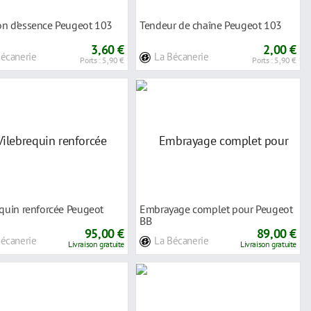
n d’essence Peugeot 103
Tendeur de chaîne Peugeot 103
3,60 €
2,00 €
Bécanerie
La Bécanerie
Ports : 5,90 €
Ports : 5,90 €
equin renforcée Peugeot
Embrayage complet pour Peugeot
BB
95,00 €
89,00 €
Bécanerie
La Bécanerie
Livraison gratuite
Livraison gratuite