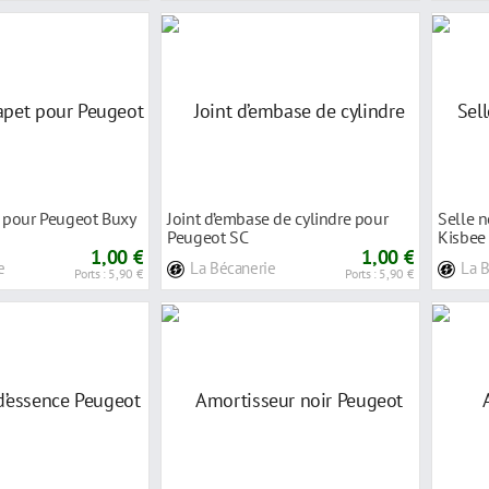
t pour Peugeot Buxy
Joint d’embase de cylindre pour
Selle 
Peugeot SC
Kisbee
1,00 €
1,00 €
e
La Bécanerie
La 
Ports : 5,90 €
Ports : 5,90 €