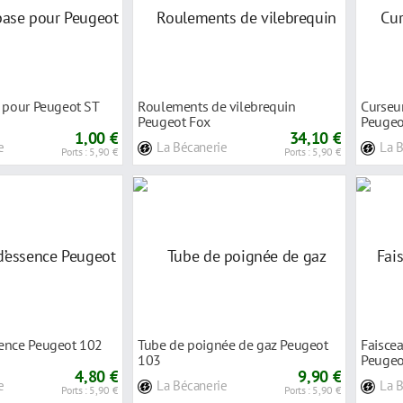
e pour Peugeot ST
Roulements de vilebrequin
Curseu
Peugeot Fox
Peuge
1,00 €
34,10 €
e
La Bécanerie
La 
Ports : 5,90 €
Ports : 5,90 €
ence Peugeot 102
Tube de poignée de gaz Peugeot
Faiscea
103
Peugeo
4,80 €
9,90 €
e
La Bécanerie
La 
Ports : 5,90 €
Ports : 5,90 €