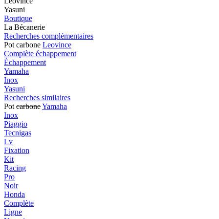
Leovince
Yasuni
Boutique
La Bécanerie
Recherches complémentaires
Pot carbone
Leovince
Complète échappement
Échappement
Yamaha
Inox
Yasuni
Recherches similaires
Pot
carbone
Yamaha
Inox
Piaggio
Tecnigas
Lv
Fixation
Kit
Racing
Pro
Noir
Honda
Complète
Ligne