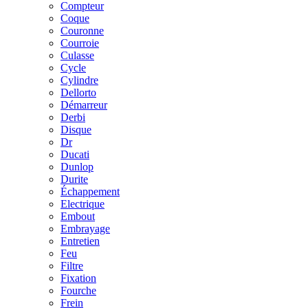
Compteur
Coque
Couronne
Courroie
Culasse
Cycle
Cylindre
Dellorto
Démarreur
Derbi
Disque
Dr
Ducati
Dunlop
Durite
Échappement
Electrique
Embout
Embrayage
Entretien
Feu
Filtre
Fixation
Fourche
Frein