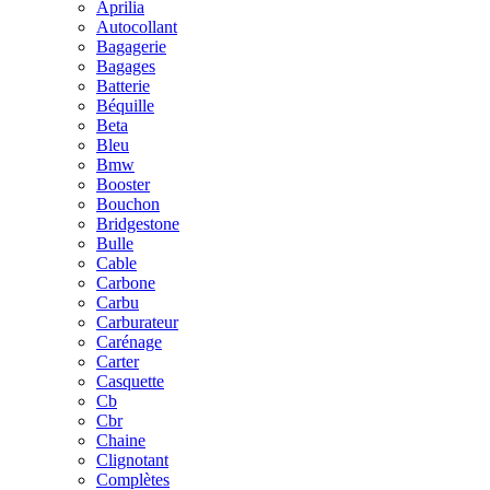
Aprilia
Autocollant
Bagagerie
Bagages
Batterie
Béquille
Beta
Bleu
Bmw
Booster
Bouchon
Bridgestone
Bulle
Cable
Carbone
Carbu
Carburateur
Carénage
Carter
Casquette
Cb
Cbr
Chaine
Clignotant
Complètes