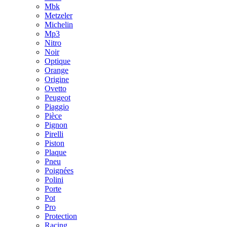
Mbk
Metzeler
Michelin
Mp3
Nitro
Noir
Optique
Orange
Origine
Ovetto
Peugeot
Piaggio
Pièce
Pignon
Pirelli
Piston
Plaque
Pneu
Poignées
Polini
Porte
Pot
Pro
Protection
Racing