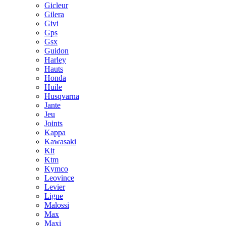
Gicleur
Gilera
Givi
Gps
Gsx
Guidon
Harley
Hauts
Honda
Huile
Husqvarna
Jante
Jeu
Joints
Kappa
Kawasaki
Kit
Ktm
Kymco
Leovince
Levier
Ligne
Malossi
Max
Maxi