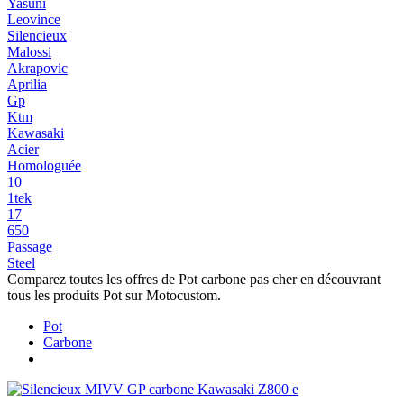
Yasuni
Leovince
Silencieux
Malossi
Akrapovic
Aprilia
Gp
Ktm
Kawasaki
Acier
Homologuée
10
1tek
17
650
Passage
Steel
Comparez toutes les offres de Pot carbone pas cher en découvrant
tous les produits Pot sur Motocustom.
Pot
Carbone