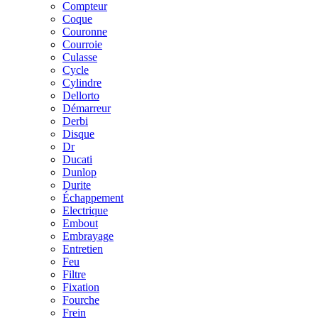
Compteur
Coque
Couronne
Courroie
Culasse
Cycle
Cylindre
Dellorto
Démarreur
Derbi
Disque
Dr
Ducati
Dunlop
Durite
Échappement
Electrique
Embout
Embrayage
Entretien
Feu
Filtre
Fixation
Fourche
Frein