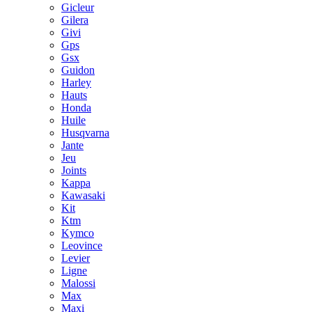
Gicleur
Gilera
Givi
Gps
Gsx
Guidon
Harley
Hauts
Honda
Huile
Husqvarna
Jante
Jeu
Joints
Kappa
Kawasaki
Kit
Ktm
Kymco
Leovince
Levier
Ligne
Malossi
Max
Maxi