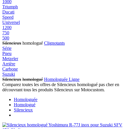
1000
Triumph
Ducati
Speed
Universel
1200
750
500
Silencieux
homologué
Clignotants
Série
Pneu
Metzeler
Arrière
Carbone
Suzuki
Silencieux
homologué
Homologuée Ligne
Comparez toutes les offres de Silencieux homologué pas cher en
découvrant tous les produits Silencieux sur Motocustom.
Homologuée
Homologué
Silencieux