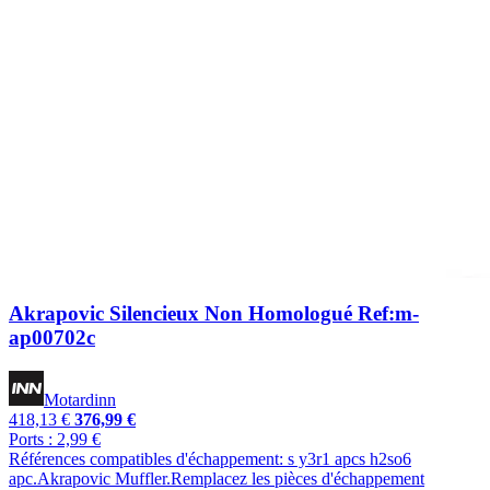
Akrapovic Silencieux Non Homologué Ref:m-
ap00702c
Motardinn
418,13 €
376,99 €
Ports : 2,99 €
Références compatibles d'échappement: s y3r1 apcs h2so6
apc.Akrapovic Muffler.Remplacez les pièces d'échappement