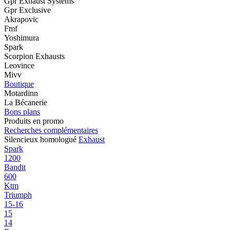
Gpr Exhaust Systems
Gpr Exclusive
Akrapovic
Fmf
Yoshimura
Spark
Scorpion Exhausts
Leovince
Mivv
Boutique
Motardinn
La Bécanerie
Bons plans
Produits en promo
Recherches complémentaires
Silencieux homologué
Exhaust
Spark
1200
Bandit
600
Ktm
Triumph
15-16
15
14