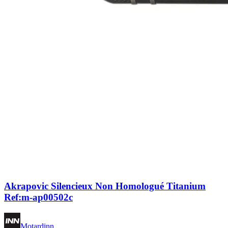
Akrapovic Silencieux Non Homologué Titanium
Ref:m-ap00502c
Motardinn