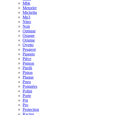
Mbk
Metzeler
Michelin
Mp3
Nitro
Noir
Optique
Orange
Origine
Ovetto
Peugeot
Piaggio
Pièce
Pignon
Pirelli
Piston
Plaque
Pneu
Poignées
Polini
Porte
Pot
Pro
Protection
Racing