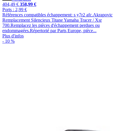
404,49 €
358,99 €
Ports : 2,99 €
Références compatibles échappement: s y7r2 afc.Akrapovic
Remplacement Silencieux Titane Yamaha Tracer / Xsr
700.Remplacez les pièces d'échappement perdues ou
endommagées.Répertorié par Parts Europe, pièce...
Plus d'infos
- 10 %