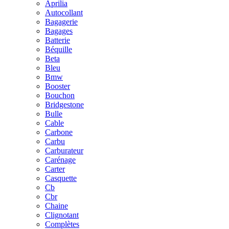
Aprilia
Autocollant
Bagagerie
Bagages
Batterie
Béquille
Beta
Bleu
Bmw
Booster
Bouchon
Bridgestone
Bulle
Cable
Carbone
Carbu
Carburateur
Carénage
Carter
Casquette
Cb
Cbr
Chaine
Clignotant
Complètes