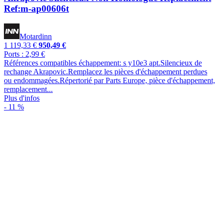
Ref:m-ap00606t
Motardinn
1 119,33 €
950,49 €
Ports : 2,99 €
Références compatibles échappement: s y10e3 apt.Silencieux de
rechange Akrapovic.Remplacez les pièces d'échappement perdues
ou endommagées.Répertorié par Parts Europe, pièce d'échappement,
remplacement...
Plus d'infos
- 11 %