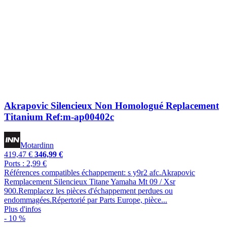
Akrapovic Silencieux Non Homologué Replacement
Titanium Ref:m-ap00402c
Motardinn
419,47 €
346,99 €
Ports : 2,99 €
Références compatibles échappement: s y9r2 afc.Akrapovic
Remplacement Silencieux Titane Yamaha Mt 09 / Xsr
900.Remplacez les pièces d'échappement perdues ou
endommagées.Répertorié par Parts Europe, pièce...
Plus d'infos
- 10 %