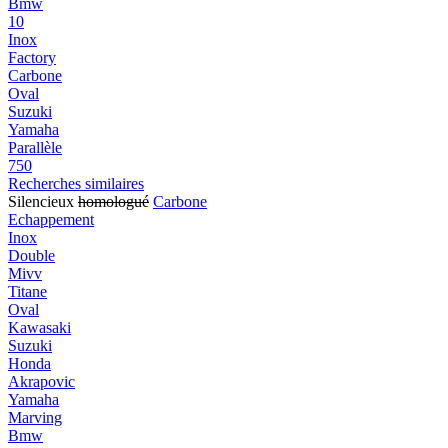
Bmw
10
Inox
Factory
Carbone
Oval
Suzuki
Yamaha
Parallèle
750
Recherches similaires
Silencieux
homologué
Carbone
Echappement
Inox
Double
Mivv
Titane
Oval
Kawasaki
Suzuki
Honda
Akrapovic
Yamaha
Marving
Bmw