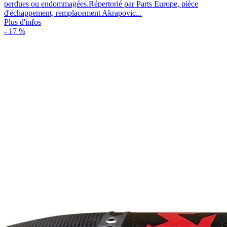
perdues ou endommagées.Répertorié par Parts Europe, pièce
d'échappement, remplacement Akrapovic...
Plus d'infos
- 17 %