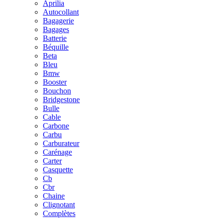
Aprilia
Autocollant
Bagagerie
Bagages
Batterie
Béquille
Beta
Bleu
Bmw
Booster
Bouchon
Bridgestone
Bulle
Cable
Carbone
Carbu
Carburateur
Carénage
Carter
Casquette
Cb
Cbr
Chaine
Clignotant
Complètes