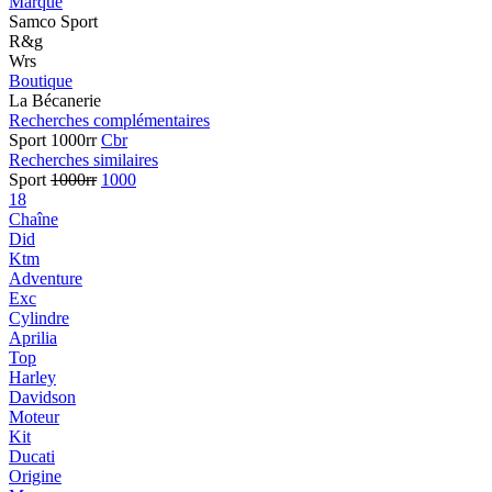
Marque
Samco Sport
R&g
Wrs
Boutique
La Bécanerie
Recherches complémentaires
Sport 1000rr
Cbr
Recherches similaires
Sport
1000rr
1000
18
Chaîne
Did
Ktm
Adventure
Exc
Cylindre
Aprilia
Top
Harley
Davidson
Moteur
Kit
Ducati
Origine