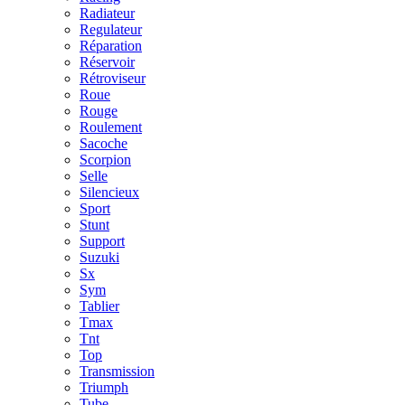
Radiateur
Regulateur
Réparation
Réservoir
Rétroviseur
Roue
Rouge
Roulement
Sacoche
Scorpion
Selle
Silencieux
Sport
Stunt
Support
Suzuki
Sx
Sym
Tablier
Tmax
Tnt
Top
Transmission
Triumph
Tube