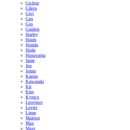
Gicleur
Gilera
Givi
Gps
Gsx
Guidon
Harley
Hauts
Honda
Huile
Husqvarna
Jante
Jeu
Joints
Kappa
Kawasaki
Kit
Ktm
Kymco
Leovince
Levier
Ligne
Malossi
Max
Maxi