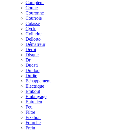
Compteur
Coque
Couronne
Courroie
Culasse
Cycle
Cylindre
Dellorto
Démarreur
Derbi
Disque
Dr
Ducati
Dunlop
Durite
Échappement
Electrique
Embout
Embrayage
Entretien
Feu
Filtre
Fixation
Fourche
Frein