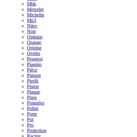
Mbk
Metzeler
Michelin
Mp3
Nitro
Noir
Optique
Orange
Origine
Ovetto
Peugeot
Piaggio
Pièce
Pignon
Pirelli
Piston
Plaque
Pneu
Poignées
Polini
Porte
Pot
Pro
Protection
Racing