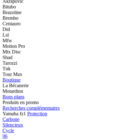
Akrapovic
Bitubo
Brazoline
Brembo
Centauro
Did
Lsl
Mfw
Motion Pro
Mtx Disc
Shad
Tarozzi
Tnk
Tour Max
Boutique
La Bécanerie
Motardinn
Bons plans
Produits en promo
Recherches complémentaires
Yamaha fz1
Protection
Carbone
Silencieux
Cycle
06