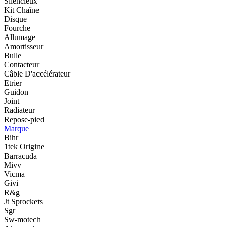
Silencieux
Kit Chaîne
Disque
Fourche
Allumage
Amortisseur
Bulle
Contacteur
Câble D'accélérateur
Etrier
Guidon
Joint
Radiateur
Repose-pied
Marque
Bihr
1tek Origine
Barracuda
Mivv
Vicma
Givi
R&g
Jt Sprockets
Sgr
Sw-motech