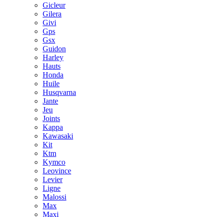
Gicleur
Gilera
Givi
Gps
Gsx
Guidon
Harley
Hauts
Honda
Huile
Husqvarna
Jante
Jeu
Joints
Kappa
Kawasaki
Kit
Ktm
Kymco
Leovince
Levier
Ligne
Malossi
Max
Maxi