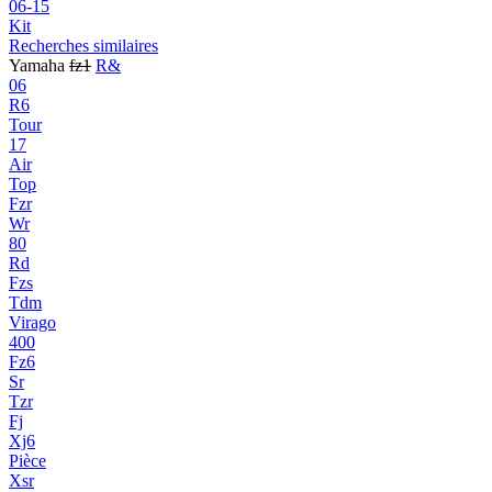
06-15
Kit
Recherches similaires
Yamaha
fz1
R&
06
R6
Tour
17
Air
Top
Fzr
Wr
80
Rd
Fzs
Tdm
Virago
400
Fz6
Sr
Tzr
Fj
Xj6
Pièce
Xsr