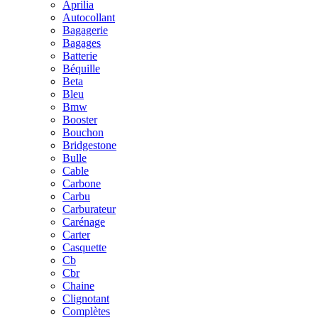
Aprilia
Autocollant
Bagagerie
Bagages
Batterie
Béquille
Beta
Bleu
Bmw
Booster
Bouchon
Bridgestone
Bulle
Cable
Carbone
Carbu
Carburateur
Carénage
Carter
Casquette
Cb
Cbr
Chaine
Clignotant
Complètes