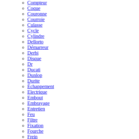
Compteur
Coque
Couronne
Courroie
Culasse
Cycle
Cylindre
Dellorto
Démarreur
Derbi
Disque
Dr
Ducati
Dunlop
Durite
Échappement
Electrique
Embout
Embrayage
Entretien
Feu
Filtre
Fixation
Fourche
Frein