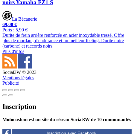
noirs Yamaha FZ1 S
La Bécanerie
69,00 €
Ports : 5,90 €
Durite de frein arrière renforcée en acier inoxydable tressé. Offre
plus de mordant, d'endurance et un meilleur feeling. Durite noire
(carbone) et raccords noirs.
Plus d'infos
Social3W © 2023
Mentions légales
Publicité
Inscription
Motocustom est un site du réseau Social3W de 10 communautés