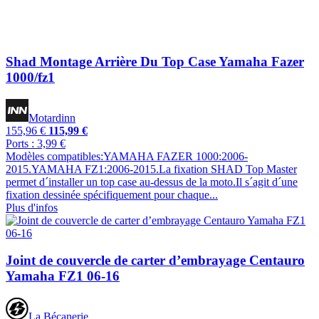
Shad Montage Arrière Du Top Case Yamaha Fazer
1000/fz1
Motardinn
155,96 €
115,99 €
Ports : 3,99 €
Modèles compatibles:YAMAHA FAZER 1000:2006-
2015.YAMAHA FZ1:2006-2015.La fixation SHAD Top Master
permet d´installer un top case au-dessus de la moto.Il s´agit d´une
fixation dessinée spécifiquement pour chaque...
Plus d'infos
Joint de couvercle de carter d’embrayage Centauro
Yamaha FZ1 06-16
La Bécanerie