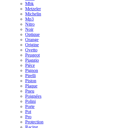
Mbk
Metzeler
Michelin
Mp3
Nitro
Noir
Optique
Orange
Origine
Ovetto
Peugeot
Piaggio
Pièce
Pignon
Pirelli
Piston
Plaque
Pneu
Poignées
Polini
Porte
Pot
Pro
Protection
Racing