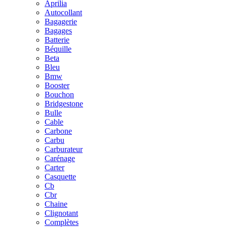
Aprilia
Autocollant
Bagagerie
Bagages
Batterie
Béquille
Beta
Bleu
Bmw
Booster
Bouchon
Bridgestone
Bulle
Cable
Carbone
Carbu
Carburateur
Carénage
Carter
Casquette
Cb
Cbr
Chaine
Clignotant
Complètes