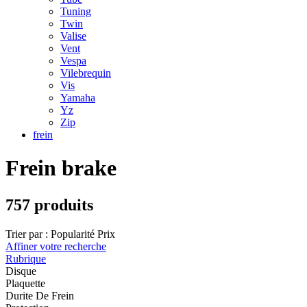
Tuning
Twin
Valise
Vent
Vespa
Vilebrequin
Vis
Yamaha
Yz
Zip
frein
Frein brake
757 produits
Trier par :
Popularité
Prix
Affiner votre recherche
Rubrique
Disque
Plaquette
Durite De Frein