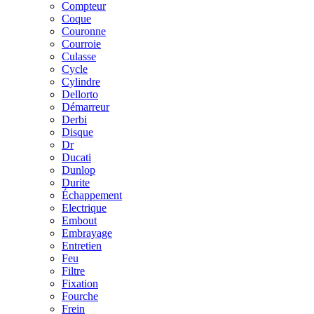
Compteur
Coque
Couronne
Courroie
Culasse
Cycle
Cylindre
Dellorto
Démarreur
Derbi
Disque
Dr
Ducati
Dunlop
Durite
Échappement
Electrique
Embout
Embrayage
Entretien
Feu
Filtre
Fixation
Fourche
Frein