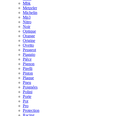
Mbk
Metzeler
Michelin
Mp3
Nitro
Noir
Optique
Orange
Origine
Ovetto
Peugeot
Piaggio
Pièce
Pignon
Pirelli
Piston
Plaque
Pneu
Poignées
Polini
Porte
Pot
Pro
Protection
Racing