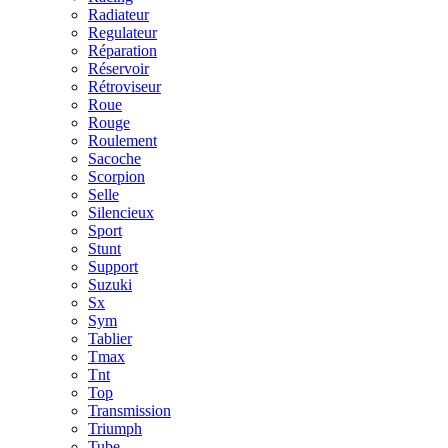
Radiateur
Regulateur
Réparation
Réservoir
Rétroviseur
Roue
Rouge
Roulement
Sacoche
Scorpion
Selle
Silencieux
Sport
Stunt
Support
Suzuki
Sx
Sym
Tablier
Tmax
Tnt
Top
Transmission
Triumph
Tube