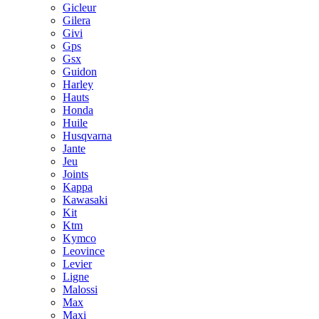
Gicleur
Gilera
Givi
Gps
Gsx
Guidon
Harley
Hauts
Honda
Huile
Husqvarna
Jante
Jeu
Joints
Kappa
Kawasaki
Kit
Ktm
Kymco
Leovince
Levier
Ligne
Malossi
Max
Maxi