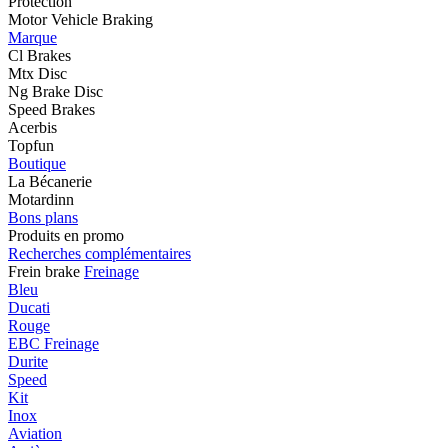
Protection
Motor Vehicle Braking
Marque
Cl Brakes
Mtx Disc
Ng Brake Disc
Speed Brakes
Acerbis
Topfun
Boutique
La Bécanerie
Motardinn
Bons plans
Produits en promo
Recherches complémentaires
Frein brake
Freinage
Bleu
Ducati
Rouge
EBC Freinage
Durite
Speed
Kit
Inox
Aviation