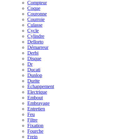
Compteur
Coque
Couronne
Courroie
Culasse
Cycle
Cylindre
Dellorto
Démarreur
Derbi
Disque
Dr
Ducati
Dunlop
Durite
Échappement
Electrique
Embout
Embrayage
Entretien
Feu
Filtre
Fixation
Fourche
Frein