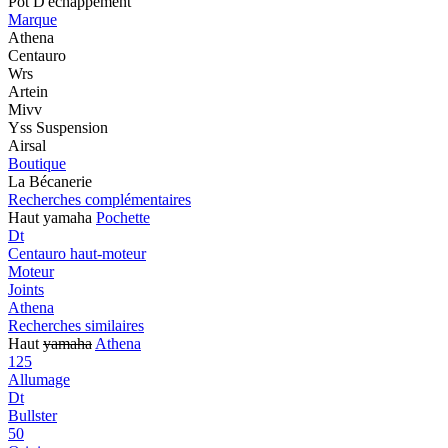
Pot D'échappement
Marque
Athena
Centauro
Wrs
Artein
Mivv
Yss Suspension
Airsal
Boutique
La Bécanerie
Recherches complémentaires
Haut yamaha
Pochette
Dt
Centauro haut-moteur
Moteur
Joints
Athena
Recherches similaires
Haut
yamaha
Athena
125
Allumage
Dt
Bullster
50