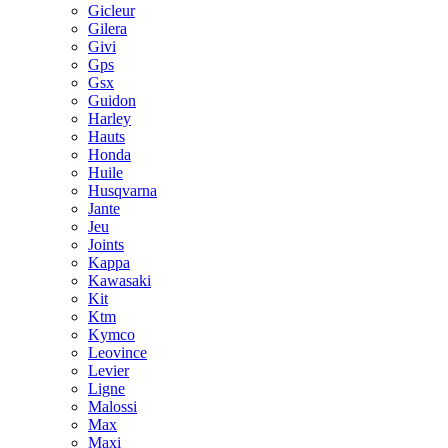
Gicleur
Gilera
Givi
Gps
Gsx
Guidon
Harley
Hauts
Honda
Huile
Husqvarna
Jante
Jeu
Joints
Kappa
Kawasaki
Kit
Ktm
Kymco
Leovince
Levier
Ligne
Malossi
Max
Maxi