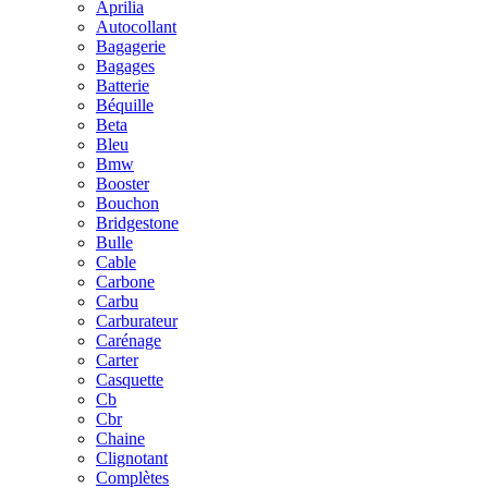
Aprilia
Autocollant
Bagagerie
Bagages
Batterie
Béquille
Beta
Bleu
Bmw
Booster
Bouchon
Bridgestone
Bulle
Cable
Carbone
Carbu
Carburateur
Carénage
Carter
Casquette
Cb
Cbr
Chaine
Clignotant
Complètes