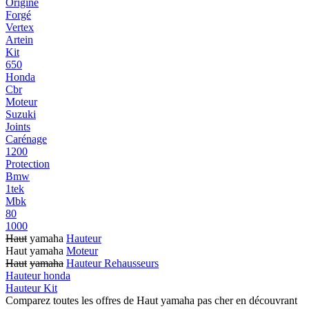
Origine
Forgé
Vertex
Artein
Kit
650
Honda
Cbr
Moteur
Suzuki
Joints
Carénage
1200
Protection
Bmw
1tek
Mbk
80
1000
Haut
yamaha
Hauteur
Haut yamaha
Moteur
Haut
yamaha
Hauteur Rehausseurs
Hauteur honda
Hauteur Kit
Comparez toutes les offres de Haut yamaha pas cher en découvrant