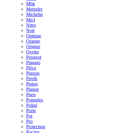
Mbk
Metzeler
Michelin
Mp3
Nitro
Noir
Optique
Orange
Origine
Ovetto
Peugeot
Piaggio
Pièce
Pignon
Pirelli
Piston
Plaque
Pneu
Poignées
Polini
Porte
Pot
Pro
Protection
Racing