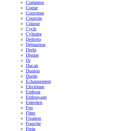
Compteur
Coque
Couronne
Courroie
Culasse
Cycle
Cylindre
Dellorto
Démarreur
Derbi
Disque
Dr
Ducati
Dunlop
Durite
Échappement
Electrique
Embout
Embrayage
Entretien
Feu
Filtre
Fixation
Fourche
Frein