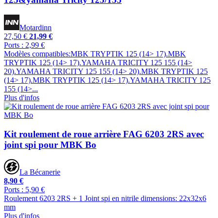
Motardinn
27,50 €
21,99 €
Ports : 2,99 €
Modèles compatibles:MBK TRYPTIK 125 (14> 17).MBK
TRYPTIK 125 (14> 17).YAMAHA TRICITY 125 155 (14>
20).YAMAHA TRICITY 125 155 (14> 20).MBK TRYPTIK 125
(14> 17).MBK TRYPTIK 125 (14> 17).YAMAHA TRICITY 125
155 (14>...
Plus d'infos
Kit roulement de roue arrière FAG 6203 2RS avec
joint spi pour MBK Bo
La Bécanerie
8,90 €
Ports : 5,90 €
Roulement 6203 2RS + 1 Joint spi en nitrile dimensions: 22x32x6
mm
Plus d'infos