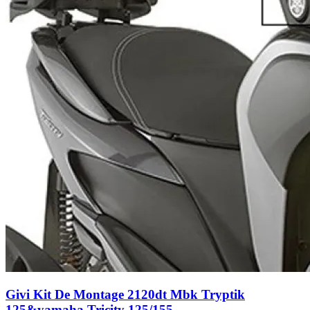
Givi Kit De Montage 2120dt Mbk Tryptik
125&yamaha Tricity 125/155