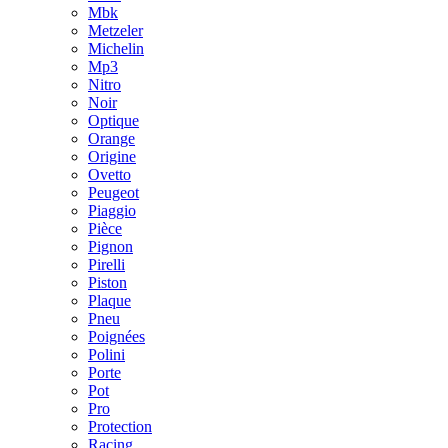
Mbk
Metzeler
Michelin
Mp3
Nitro
Noir
Optique
Orange
Origine
Ovetto
Peugeot
Piaggio
Pièce
Pignon
Pirelli
Piston
Plaque
Pneu
Poignées
Polini
Porte
Pot
Pro
Protection
Racing