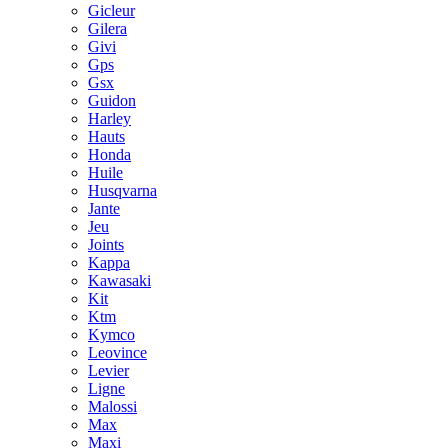
Gicleur
Gilera
Givi
Gps
Gsx
Guidon
Harley
Hauts
Honda
Huile
Husqvarna
Jante
Jeu
Joints
Kappa
Kawasaki
Kit
Ktm
Kymco
Leovince
Levier
Ligne
Malossi
Max
Maxi