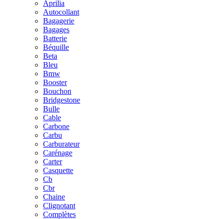
Aprilia
Autocollant
Bagagerie
Bagages
Batterie
Béquille
Beta
Bleu
Bmw
Booster
Bouchon
Bridgestone
Bulle
Cable
Carbone
Carbu
Carburateur
Carénage
Carter
Casquette
Cb
Cbr
Chaine
Clignotant
Complètes