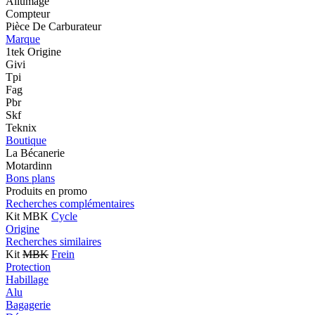
Allumage
Compteur
Pièce De Carburateur
Marque
1tek Origine
Givi
Tpi
Fag
Pbr
Skf
Teknix
Boutique
La Bécanerie
Motardinn
Bons plans
Produits en promo
Recherches complémentaires
Kit MBK
Cycle
Origine
Recherches similaires
Kit
MBK
Frein
Protection
Habillage
Alu
Bagagerie