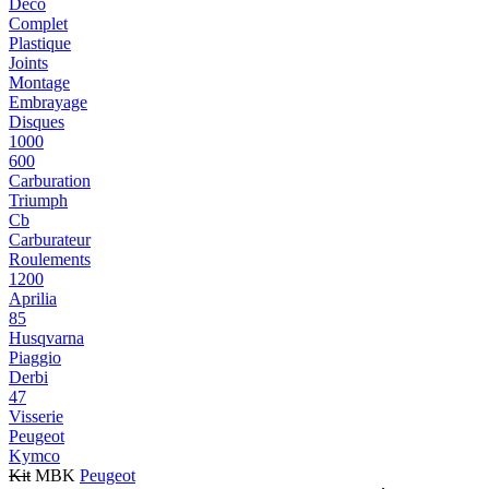
Déco
Complet
Plastique
Joints
Montage
Embrayage
Disques
1000
600
Carburation
Triumph
Cb
Carburateur
Roulements
1200
Aprilia
85
Husqvarna
Piaggio
Derbi
47
Visserie
Peugeot
Kymco
Kit
MBK
Peugeot