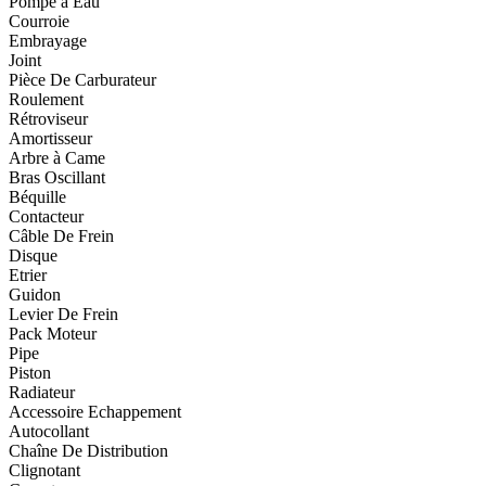
Pompe à Eau
Courroie
Embrayage
Joint
Pièce De Carburateur
Roulement
Rétroviseur
Amortisseur
Arbre à Came
Bras Oscillant
Béquille
Contacteur
Câble De Frein
Disque
Etrier
Guidon
Levier De Frein
Pack Moteur
Pipe
Piston
Radiateur
Accessoire Echappement
Autocollant
Chaîne De Distribution
Clignotant