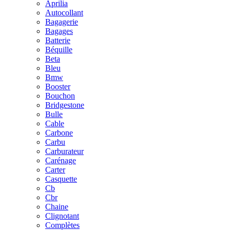
Aprilia
Autocollant
Bagagerie
Bagages
Batterie
Béquille
Beta
Bleu
Bmw
Booster
Bouchon
Bridgestone
Bulle
Cable
Carbone
Carbu
Carburateur
Carénage
Carter
Casquette
Cb
Cbr
Chaine
Clignotant
Complètes