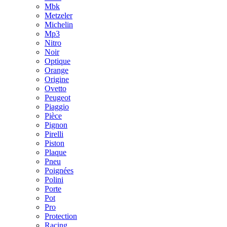
Mbk
Metzeler
Michelin
Mp3
Nitro
Noir
Optique
Orange
Origine
Ovetto
Peugeot
Piaggio
Pièce
Pignon
Pirelli
Piston
Plaque
Pneu
Poignées
Polini
Porte
Pot
Pro
Protection
Racing