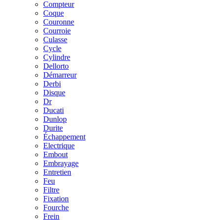
Compteur
Coque
Couronne
Courroie
Culasse
Cycle
Cylindre
Dellorto
Démarreur
Derbi
Disque
Dr
Ducati
Dunlop
Durite
Échappement
Electrique
Embout
Embrayage
Entretien
Feu
Filtre
Fixation
Fourche
Frein