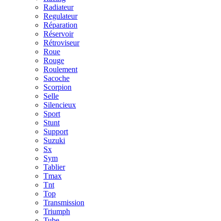
Radiateur
Regulateur
Réparation
Réservoir
Rétroviseur
Roue
Rouge
Roulement
Sacoche
Scorpion
Selle
Silencieux
Sport
Stunt
Support
Suzuki
Sx
Sym
Tablier
Tmax
Tnt
Top
Transmission
Triumph
Tube