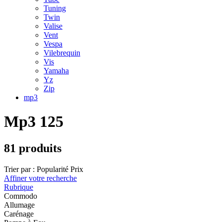
Tuning
Twin
Valise
Vent
Vespa
Vilebrequin
Vis
Yamaha
Yz
Zip
mp3
Mp3 125
81 produits
Trier par :
Popularité
Prix
Affiner votre recherche
Rubrique
Commodo
Allumage
Carénage