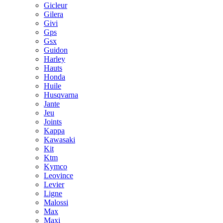
Gicleur
Gilera
Givi
Gps
Gsx
Guidon
Harley
Hauts
Honda
Huile
Husqvarna
Jante
Jeu
Joints
Kappa
Kawasaki
Kit
Ktm
Kymco
Leovince
Levier
Ligne
Malossi
Max
Maxi