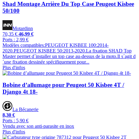
Shad Montage Arrière Du Top Case Peugeot Kisbee
50/100
Motardinn
70,35 €
46,99 €
Ports : 2,99 €
Modèles compatibles:PEUGEOT KISBEE 100:2014-
2020.PEUGEOT KISBEE 50:2013-2020.La fixation SHAD Top
Master permet d´installer un top case au-dessus de la moto.Il s´agit d
´une fixation dessinée spécifiquement pour...
Plus d'infos
Bobine d’allumage pour Peugeot 50 Kisbee 4T /
Django 4t 18-
La Bécanerie
8,30 €
Ports : 5,90 €
Vendu avec son anti-parasite en inox
Plus d'infos