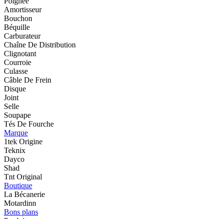
Poignée
Amortisseur
Bouchon
Béquille
Carburateur
Chaîne De Distribution
Clignotant
Courroie
Culasse
Câble De Frein
Disque
Joint
Selle
Soupape
Tés De Fourche
Marque
1tek Origine
Teknix
Dayco
Shad
Tnt Original
Boutique
La Bécanerie
Motardinn
Bons plans