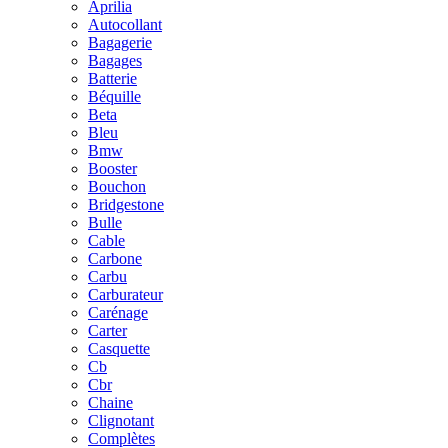
Aprilia
Autocollant
Bagagerie
Bagages
Batterie
Béquille
Beta
Bleu
Bmw
Booster
Bouchon
Bridgestone
Bulle
Cable
Carbone
Carbu
Carburateur
Carénage
Carter
Casquette
Cb
Cbr
Chaine
Clignotant
Complètes