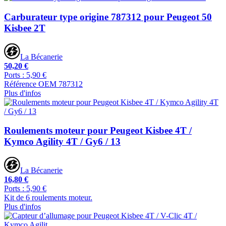
Carburateur type origine 787312 pour Peugeot 50
Kisbee 2T
La Bécanerie
50,20 €
Ports : 5,90 €
Référence OEM 787312
Plus d'infos
Roulements moteur pour Peugeot Kisbee 4T /
Kymco Agility 4T / Gy6 / 13
La Bécanerie
16,80 €
Ports : 5,90 €
Kit de 6 roulements moteur.
Plus d'infos