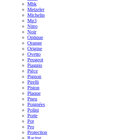
Mbk
Metzeler
Michelin
Mp3
Nitro
Noir
Optique
Orange
Origine
Ovetto
Peugeot
Piaggio
Pièce
Pignon
Pirelli
Piston
Plaque
Pneu
Poignées
Polini
Porte
Pot
Pro
Protection
Racing