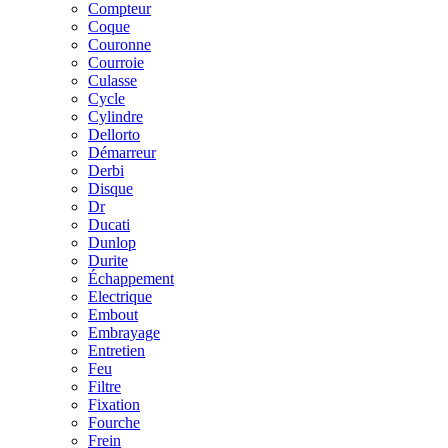
Compteur
Coque
Couronne
Courroie
Culasse
Cycle
Cylindre
Dellorto
Démarreur
Derbi
Disque
Dr
Ducati
Dunlop
Durite
Échappement
Electrique
Embout
Embrayage
Entretien
Feu
Filtre
Fixation
Fourche
Frein