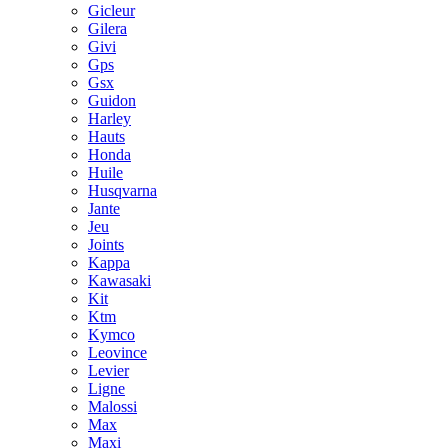
Gicleur
Gilera
Givi
Gps
Gsx
Guidon
Harley
Hauts
Honda
Huile
Husqvarna
Jante
Jeu
Joints
Kappa
Kawasaki
Kit
Ktm
Kymco
Leovince
Levier
Ligne
Malossi
Max
Maxi