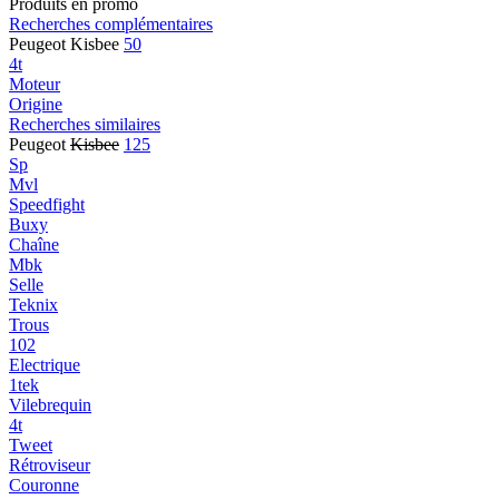
Produits en promo
Recherches complémentaires
Peugeot Kisbee
50
4t
Moteur
Origine
Recherches similaires
Peugeot
Kisbee
125
Sp
Mvl
Speedfight
Buxy
Chaîne
Mbk
Selle
Teknix
Trous
102
Electrique
1tek
Vilebrequin
4t
Tweet
Rétroviseur
Couronne