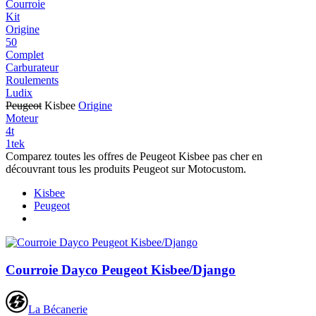
Courroie
Kit
Origine
50
Complet
Carburateur
Roulements
Ludix
Peugeot
Kisbee
Origine
Moteur
4t
1tek
Comparez toutes les offres de Peugeot Kisbee pas cher en
découvrant tous les produits Peugeot sur Motocustom.
Kisbee
Peugeot
Courroie Dayco Peugeot Kisbee/Django
La Bécanerie