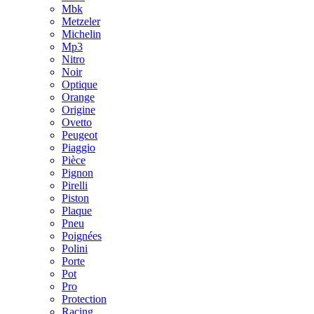
Mbk
Metzeler
Michelin
Mp3
Nitro
Noir
Optique
Orange
Origine
Ovetto
Peugeot
Piaggio
Pièce
Pignon
Pirelli
Piston
Plaque
Pneu
Poignées
Polini
Porte
Pot
Pro
Protection
Racing