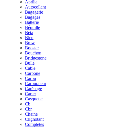
Aprilia
Autocollant
Bagagerie
Bagages
Batterie
Béquille
Beta
Bleu
Bmw
Booster
Bouchon
Bridgestone
Bulle
Cable
Carbone
Carbu
Carburateur
Carénage
Carter
Casquette
Cb
Cbr
Chaine
Clignotant
Complètes