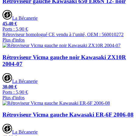
Rétroviseur gauche Kawasaki 650 ER6N 12- noir
La Bécanerie
45,40 €
Ports : 5,90 €
Rétroviseur homologué CE vendu à l’unité, OEM : 560010272
Plus d'infos
Rétroviseur Vicma gauche noir Kawasaki ZX10R
2004-07
La Bécanerie
30,00 €
Ports : 5,90 €
Plus d'infos
Rétroviseur Vicma gauche Kawasaki ER-6F 2006-08
La Bécanerie