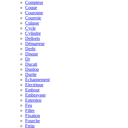
Compteur
Coque
Couronne
Courroie
Culasse
Cycle
Cylindre
Dellorto
Démarreur
Derbi
Disque
Dr
Ducati
Dunlop
Durite
Échappement
Electrique
Embout
Embrayage
Entretien
Feu
Filtre
Fixation
Fourche
Frein