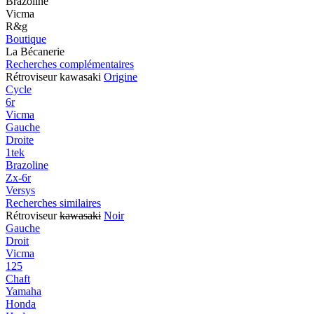
Brazoline
Vicma
R&g
Boutique
La Bécanerie
Recherches complémentaires
Rétroviseur kawasaki
Origine
Cycle
6r
Vicma
Gauche
Droite
1tek
Brazoline
Zx-6r
Versys
Recherches similaires
Rétroviseur
kawasaki
Noir
Gauche
Droit
Vicma
125
Chaft
Yamaha
Honda