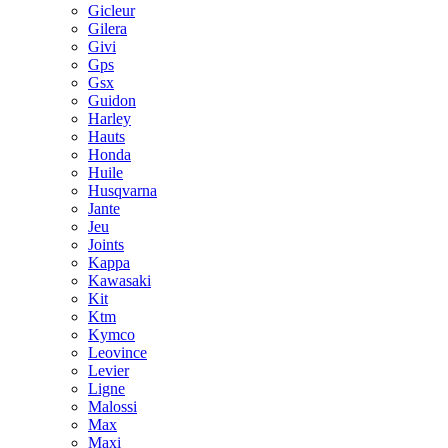
Gicleur
Gilera
Givi
Gps
Gsx
Guidon
Harley
Hauts
Honda
Huile
Husqvarna
Jante
Jeu
Joints
Kappa
Kawasaki
Kit
Ktm
Kymco
Leovince
Levier
Ligne
Malossi
Max
Maxi