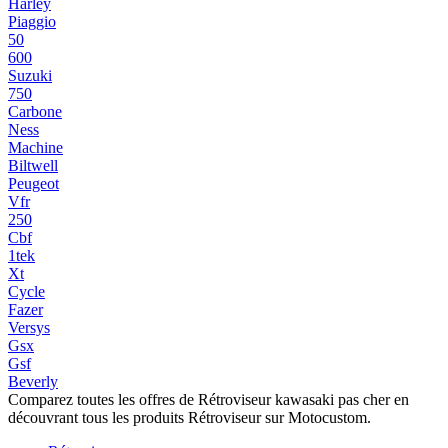
Harley
Piaggio
50
600
Suzuki
750
Carbone
Ness
Machine
Biltwell
Peugeot
Vfr
250
Cbf
1tek
Xt
Cycle
Fazer
Versys
Gsx
Gsf
Beverly
Comparez toutes les offres de Rétroviseur kawasaki pas cher en
découvrant tous les produits Rétroviseur sur Motocustom.