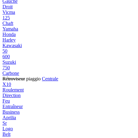
Gauche
Droit
Vicma
125
Chaft
Yamaha
Honda
Harley
Kawasaki
50
600
Suzuki
750
Carbone
Rétroviseur
piaggio
Centrale
X10
Roulement
Direction
Feu
Entraîneur
Business
Aprilia
Sr
Logo
Belt