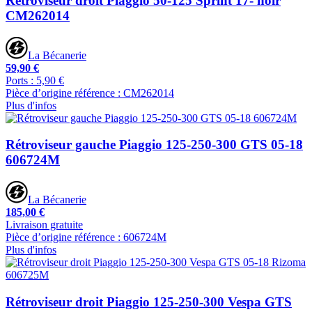
Rétroviseur droit Piaggio 50-125 Sprint 17- noir
CM262014
La Bécanerie
59,90 €
Ports : 5,90 €
Pièce d’origine référence : CM262014
Plus d'infos
Rétroviseur gauche Piaggio 125-250-300 GTS 05-18
606724M
La Bécanerie
185,00 €
Livraison gratuite
Pièce d’origine référence : 606724M
Plus d'infos
Rétroviseur droit Piaggio 125-250-300 Vespa GTS