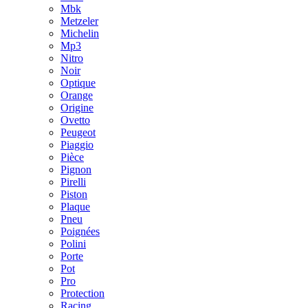
Mbk
Metzeler
Michelin
Mp3
Nitro
Noir
Optique
Orange
Origine
Ovetto
Peugeot
Piaggio
Pièce
Pignon
Pirelli
Piston
Plaque
Pneu
Poignées
Polini
Porte
Pot
Pro
Protection
Racing