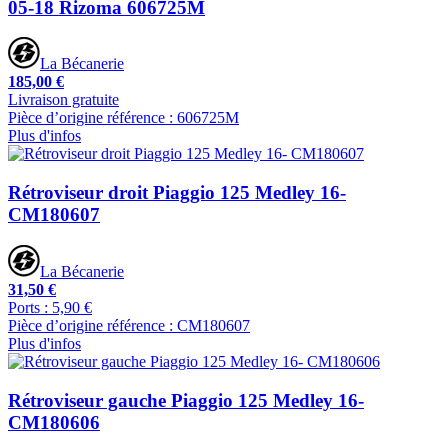
05-18 Rizoma 606725M
La Bécanerie
185,00 €
Livraison gratuite
Pièce d’origine référence : 606725M
Plus d'infos
Rétroviseur droit Piaggio 125 Medley 16-
CM180607
La Bécanerie
31,50 €
Ports : 5,90 €
Pièce d’origine référence : CM180607
Plus d'infos
Rétroviseur gauche Piaggio 125 Medley 16-
CM180606