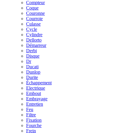
Compteur
Coque
Couronne
Courroie
Culasse
Cycle
Cylindre
Dellorto
Démarreur
Derbi
Disque
Dr
Ducati
Dunlop
Durite
Échappement
Electrique
Embout
Embrayage
Entretien
Feu
Filtre
Fixation
Fourche
Frein