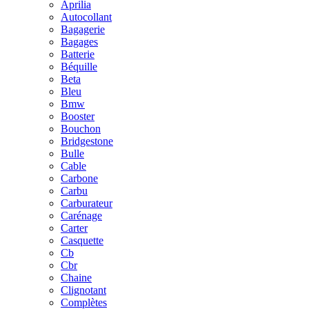
Aprilia
Autocollant
Bagagerie
Bagages
Batterie
Béquille
Beta
Bleu
Bmw
Booster
Bouchon
Bridgestone
Bulle
Cable
Carbone
Carbu
Carburateur
Carénage
Carter
Casquette
Cb
Cbr
Chaine
Clignotant
Complètes