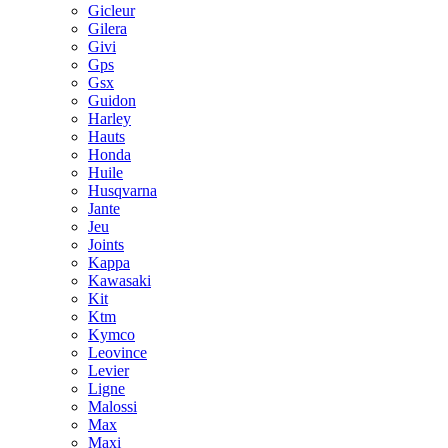
Gicleur
Gilera
Givi
Gps
Gsx
Guidon
Harley
Hauts
Honda
Huile
Husqvarna
Jante
Jeu
Joints
Kappa
Kawasaki
Kit
Ktm
Kymco
Leovince
Levier
Ligne
Malossi
Max
Maxi