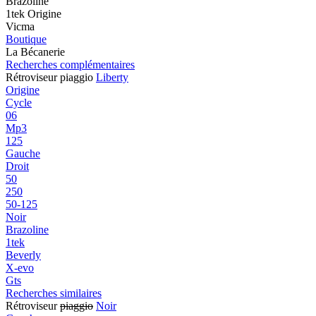
Brazoline
1tek Origine
Vicma
Boutique
La Bécanerie
Recherches complémentaires
Rétroviseur piaggio
Liberty
Origine
Cycle
06
Mp3
125
Gauche
Droit
50
250
50-125
Noir
Brazoline
1tek
Beverly
X-evo
Gts
Recherches similaires
Rétroviseur
piaggio
Noir