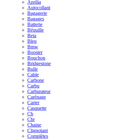
Aprilia
Autocollant
Bagagerie
Bagages
Batterie
Béquille
Beta
Bleu
Bmw
Booster
Bouchon
Bridgestone
Bulle
Cable
Carbone
Carbu
Carburateur
Carénage
Carter
Casquette
Cb
Cbr
Chaine
Clignotant
Complètes