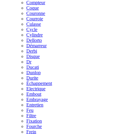
Compteur
Coque
Couronne
Courroie
Culasse
Cycle
Cylindre
Dellorto
Démarreur
Derbi
Disque
Dr
Ducati
Dunlop
Durite
Échappement
Electrique
Embout
Embrayage
Entretien
Feu
Filtre
Fixation
Fourche
Frein