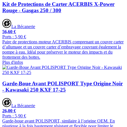
Kit de Protections de Carter ACERBIS X-Power
Rouge - Gasgas 250 / 300
La Bécanerie
56,60 €
Ports : 5,90 €
Paire de protections moteur ACERBIS comprenant un couvre carter
d’allumage et un couvre carter d’embrayage couvrant également la
pompe à eau. Idéal pour préserver le moteur des impacts et du
frottement des bottes.
Plus d'infos
Garde-Boue Avant POLISPORT Type Origine Noir
- Kawasaki 250 KXF 17-25
La Bécanerie
26,00 €
Ports : 5,90 €
Garde-boue avant POLISPORT, similaire à l’origine OEM. En
plastique à la fois hautement résistant et flexible pour limiter le