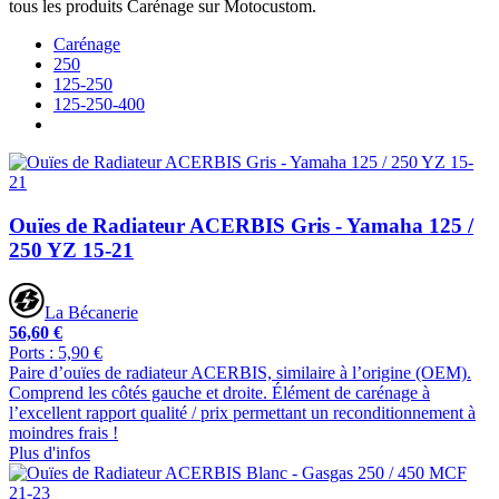
tous les produits Carénage sur Motocustom.
Carénage
250
125-250
125-250-400
Ouïes de Radiateur ACERBIS Gris - Yamaha 125 /
250 YZ 15-21
La Bécanerie
56,60 €
Ports : 5,90 €
Paire d’ouïes de radiateur ACERBIS, similaire à l’origine (OEM).
Comprend les côtés gauche et droite. Élément de carénage à
l’excellent rapport qualité / prix permettant un reconditionnement à
moindres frais !
Plus d'infos