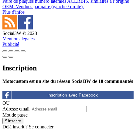
Paire de plaques numéro latérales ACERBIS, similaires à l’origine
OEM. Vendues par paire (gauche / droite).
Plus d'infos
Social3W © 2023
Mentions légales
Publicité
Inscription
Motocustom est un site du réseau Social3W de 10 communautés
OU
Adresse email
Mot de passe
Déjà inscrit ?
Se connecter