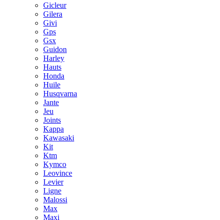
Gicleur
Gilera
Givi
Gps
Gsx
Guidon
Harley
Hauts
Honda
Huile
Husqvarna
Jante
Jeu
Joints
Kappa
Kawasaki
Kit
Ktm
Kymco
Leovince
Levier
Ligne
Malossi
Max
Maxi