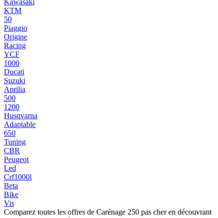
Kawasaki
KTM
50
Piaggio
Origine
Racing
YCF
1000
Ducati
Suzuki
Aprilia
500
1200
Husqvarna
Adaptable
650
Tuning
CBR
Peugeot
Led
Crf1000l
Beta
Bike
Vis
Comparez toutes les offres de Carénage 250 pas cher en découvrant