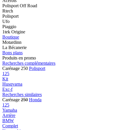
Acerbis
Polisport Off Road
Rtech
Polisport
Ufo
Piaggio
1tek Origine
Boutique
Motardinn
La Bécanerie
Bons plans
Produits en promo
Recherches complémentaires
Carénage 250
Polisport
125
Kit
Husqvarna
Exc-f
Recherches similaires
Carénage
250
Honda
125
Yamaha
Arrière
BMW
Complet