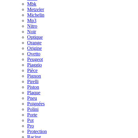
Mbk
Metzeler
Michelin
Mp3
Nitro
Noir
Optique
Orange
Origine
Ovetto
Peugeot
Piaggio
Pièce
Pignon
Pirelli
Piston
Plaque
Pneu
Poignées
Polini
Porte
Pot
Pro
Protection
Racing