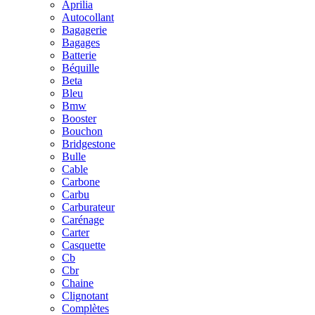
Aprilia
Autocollant
Bagagerie
Bagages
Batterie
Béquille
Beta
Bleu
Bmw
Booster
Bouchon
Bridgestone
Bulle
Cable
Carbone
Carbu
Carburateur
Carénage
Carter
Casquette
Cb
Cbr
Chaine
Clignotant
Complètes