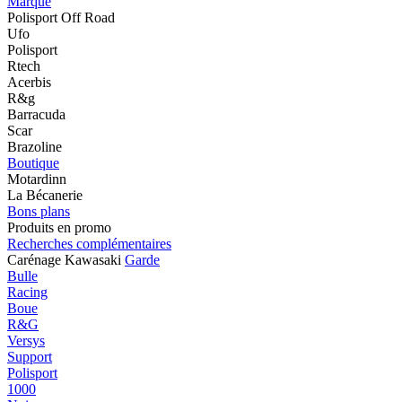
Marque
Polisport Off Road
Ufo
Polisport
Rtech
Acerbis
R&g
Barracuda
Scar
Brazoline
Boutique
Motardinn
La Bécanerie
Bons plans
Produits en promo
Recherches complémentaires
Carénage Kawasaki
Garde
Bulle
Racing
Boue
R&G
Versys
Support
Polisport
1000