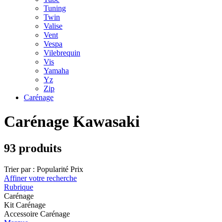
Tuning
Twin
Valise
Vent
Vespa
Vilebrequin
Vis
Yamaha
Yz
Zip
Carénage
Carénage Kawasaki
93 produits
Trier par :
Popularité
Prix
Affiner votre recherche
Rubrique
Carénage
Kit Carénage
Accessoire Carénage