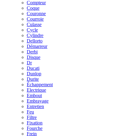
Compteur
Coque
Couronne
Courroie
Culasse
Cycle
Cylindre
Dellorto
Démarreur
Derbi
Disque
Dr
Ducati
Dunlop
Durite
Échappement
Electrique
Embout
Embrayage
Entretien
Feu
Filtre
Fixation
Fourche
Frein