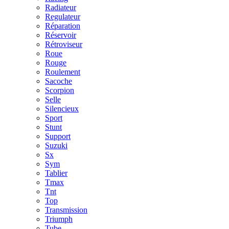
Radiateur
Regulateur
Réparation
Réservoir
Rétroviseur
Roue
Rouge
Roulement
Sacoche
Scorpion
Selle
Silencieux
Sport
Stunt
Support
Suzuki
Sx
Sym
Tablier
Tmax
Tnt
Top
Transmission
Triumph
Tube