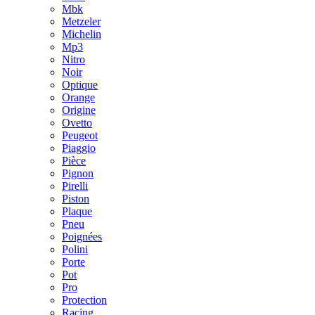
Mbk
Metzeler
Michelin
Mp3
Nitro
Noir
Optique
Orange
Origine
Ovetto
Peugeot
Piaggio
Pièce
Pignon
Pirelli
Piston
Plaque
Pneu
Poignées
Polini
Porte
Pot
Pro
Protection
Racing