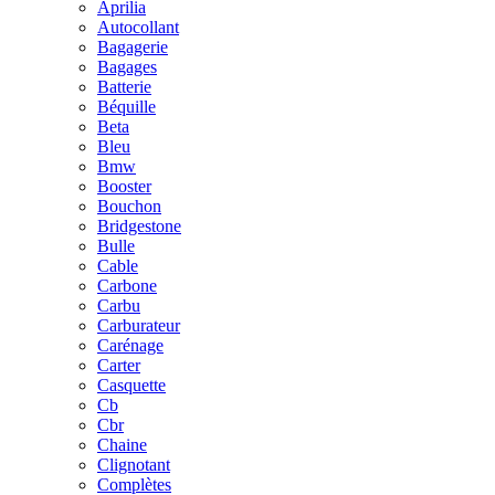
Aprilia
Autocollant
Bagagerie
Bagages
Batterie
Béquille
Beta
Bleu
Bmw
Booster
Bouchon
Bridgestone
Bulle
Cable
Carbone
Carbu
Carburateur
Carénage
Carter
Casquette
Cb
Cbr
Chaine
Clignotant
Complètes