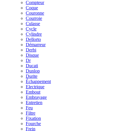
Compteur
Coque
Couronne
Courroie
Culasse
Cycle
Cylindre
Dellorto
Démarreur
Derbi
Disque
Dr
Ducati
Dunlop
Durite
Échappement
Electrique
Embout
Embrayage
Entretien
Feu
Filtre
Fixation
Fourche
Frein