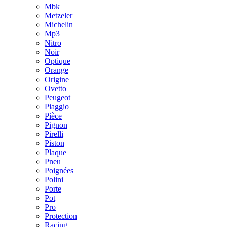
Mbk
Metzeler
Michelin
Mp3
Nitro
Noir
Optique
Orange
Origine
Ovetto
Peugeot
Piaggio
Pièce
Pignon
Pirelli
Piston
Plaque
Pneu
Poignées
Polini
Porte
Pot
Pro
Protection
Racing