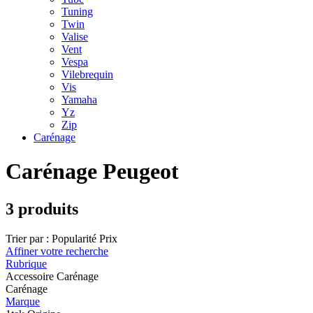
Tuning
Twin
Valise
Vent
Vespa
Vilebrequin
Vis
Yamaha
Yz
Zip
Carénage
Carénage Peugeot
3 produits
Trier par :
Popularité
Prix
Affiner votre recherche
Rubrique
Accessoire Carénage
Carénage
Marque