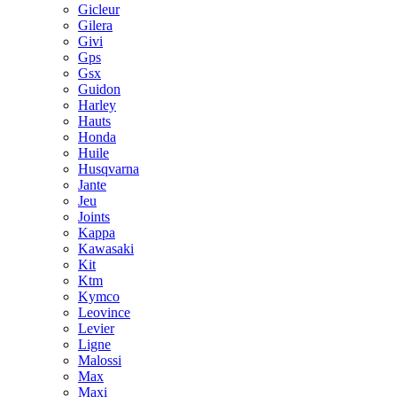
Gicleur
Gilera
Givi
Gps
Gsx
Guidon
Harley
Hauts
Honda
Huile
Husqvarna
Jante
Jeu
Joints
Kappa
Kawasaki
Kit
Ktm
Kymco
Leovince
Levier
Ligne
Malossi
Max
Maxi