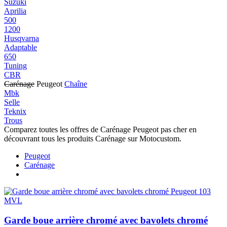
Suzuki
Aprilia
500
1200
Husqvarna
Adaptable
650
Tuning
CBR
Carénage
Peugeot
Chaîne
Mbk
Selle
Teknix
Trous
Comparez toutes les offres de Carénage Peugeot pas cher en
découvrant tous les produits Carénage sur Motocustom.
Peugeot
Carénage
Garde boue arrière chromé avec bavolets chromé