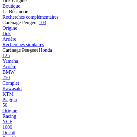
1tek Origine
Boutique
La Bécanerie
Recherches complémentaires
Carénage Peugeot
103
Origine
1tek
Arrière
Recherches similaires
Carénage
Peugeot
Honda
125
Yamaha
Arrière
BMW
250
Complet
Kawasaki
KTM
Piaggio
50
Origine
Racing
YCF
1000
Ducati