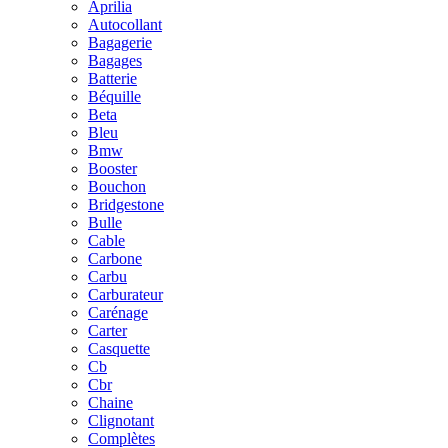
Aprilia
Autocollant
Bagagerie
Bagages
Batterie
Béquille
Beta
Bleu
Bmw
Booster
Bouchon
Bridgestone
Bulle
Cable
Carbone
Carbu
Carburateur
Carénage
Carter
Casquette
Cb
Cbr
Chaine
Clignotant
Complètes