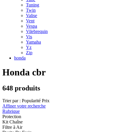
Tuning
Twin
Valise
Vent
Vespa
Vilebrequin
Vis
Yamaha
Yz
Zip
honda
Honda cbr
648 produits
Trier par :
Popularité
Prix
Affiner votre recherche
Rubrique
Protection
Kit Chaîne
Filtre à Air