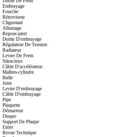
Durite De Frein
Embrayage
Fourche
Rétroviseur
Clignotant
Allumage
Repose-pied
Durite D'embrayage
Régulateur De Tension
Radiateur
Levier De Frein
Silencieux
Câble D'accélérateur
Maîtres-cylindre
Bulle
Joint
Levier D'embrayage
Câble D'embrayage
Pipe
Plaquette
Démarreur
Disque
Support De Plaque
Etrier
Revue Technique