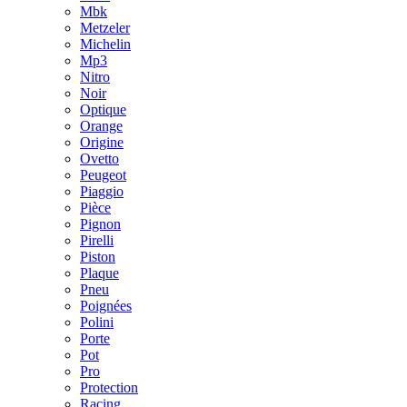
Mbk
Metzeler
Michelin
Mp3
Nitro
Noir
Optique
Orange
Origine
Ovetto
Peugeot
Piaggio
Pièce
Pignon
Pirelli
Piston
Plaque
Pneu
Poignées
Polini
Porte
Pot
Pro
Protection
Racing