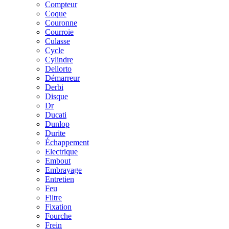
Compteur
Coque
Couronne
Courroie
Culasse
Cycle
Cylindre
Dellorto
Démarreur
Derbi
Disque
Dr
Ducati
Dunlop
Durite
Échappement
Electrique
Embout
Embrayage
Entretien
Feu
Filtre
Fixation
Fourche
Frein