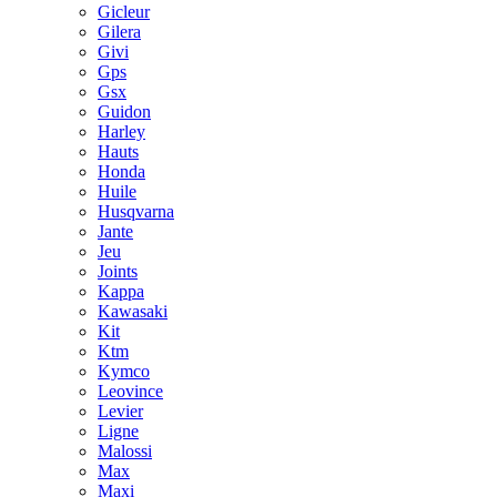
Gicleur
Gilera
Givi
Gps
Gsx
Guidon
Harley
Hauts
Honda
Huile
Husqvarna
Jante
Jeu
Joints
Kappa
Kawasaki
Kit
Ktm
Kymco
Leovince
Levier
Ligne
Malossi
Max
Maxi