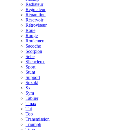
Radiateur
Regulateur
Réparation
Réservoir
Rétroviseur
Roue
Rouge
Roulement
Sacoche
Scorpion
Selle
Silencieux
Sport
Stunt
Support
Suzuki
Sx
Sym
Tablier
Tmax
Tnt
Top
Transmission
Triumph
Tube